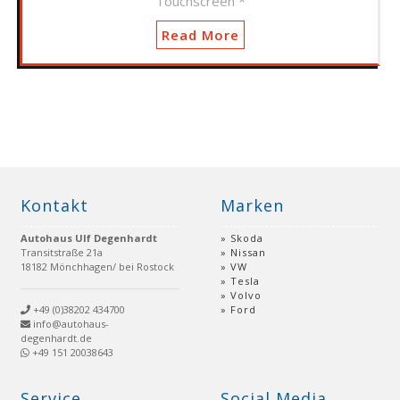
Touchscreen *
Read More
Kontakt
Marken
Autohaus Ulf Degenhardt
Skoda
Transitstraße 21a
Nissan
18182 Mönchhagen/ bei Rostock
VW
Tesla
Volvo
+49 (0)38202 434700
Ford
info@autohaus-
degenhardt.de
+49 151 20038643
Service
Social Media