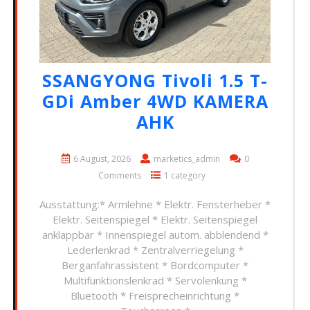
SSANGYONG Tivoli 1.5 T-
GDi Amber 4WD KAMERA
AHK
6 August, 2026
marketics_admin
0
Comments
1 category
Ausstattung:* Armlehne * Elektr. Fensterheber *
Elektr. Seitenspiegel * Elektr. Seitenspiegel
anklappbar * Innenspiegel autom. abblendend *
Lederlenkrad * Zentralverriegelung *
Berganfahrassistent * Bordcomputer *
Multifunktionslenkrad * Servolenkung *
Bluetooth * Freisprecheinrichtung *