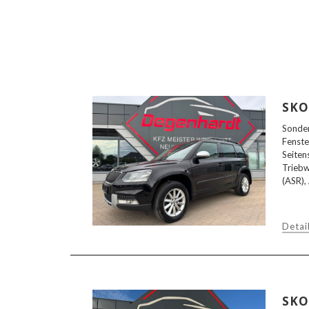
SKO
Sonder
Fenste
Seiten
Triebw
(ASR),
Detai
SKO