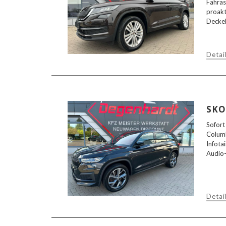
Fahras
proakt
Deckel
Detai
SKO
Sofort
Columb
Infota
Audio-
Detai