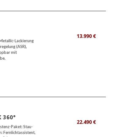
13.990 €
Metallic-Lackierung
regelung (ASR),
appbar mit
be,
K 360°
22.490 €
stenz-Paket: Stau-
: Fernlichtassistent,