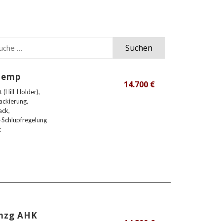
Suchen
 Temp
14.700 €
(Hill-Holder),
ackierung,
ack,
-Schlupfregelung
:
zhzg AHK