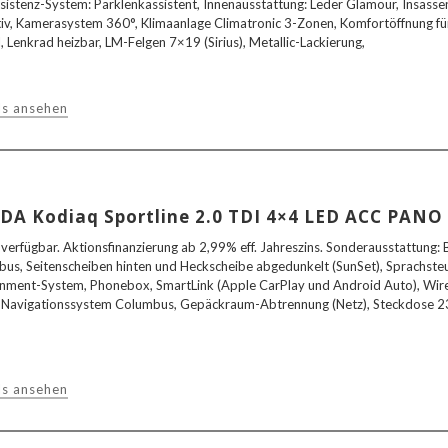
sistenz-System: Parklenkassistent, Innenausstattung: Leder Glamour, Insass
iv, Kamerasystem 360°, Klimaanlage Climatronic 3-Zonen, Komfortöffnung für
, Lenkrad heizbar, LM-Felgen 7×19 (Sirius), Metallic-Lackierung,
ls ansehen
DA Kodiaq Sportline 2.0 TDI 4×4 LED ACC PAN
 verfügbar. Aktionsfinanzierung ab 2,99% eff. Jahreszins. Sonderausstattung:
us, Seitenscheiben hinten und Heckscheibe abgedunkelt (SunSet), Sprachste
inment-System, Phonebox, SmartLink (Apple CarPlay und Android Auto), Wire
Navigationssystem Columbus, Gepäckraum-Abtrennung (Netz), Steckdose 23
ls ansehen