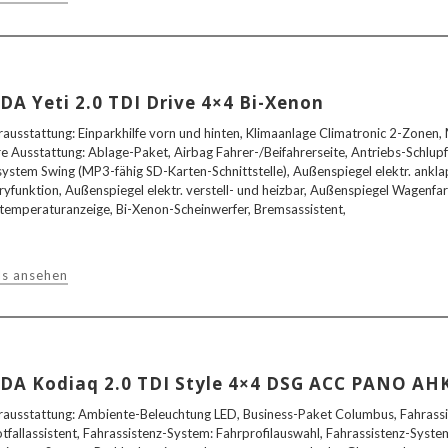
DA Yeti 2.0 TDI Drive 4×4 Bi-Xenon
ausstattung: Einparkhilfe vorn und hinten, Klimaanlage Climatronic 2-Zonen, 
e Ausstattung: Ablage-Paket, Airbag Fahrer-/Beifahrerseite, Antriebs-Schlupf
ystem Swing (MP3-fähig SD-Karten-Schnittstelle), Außenspiegel elektr. ankl
funktion, Außenspiegel elektr. verstell- und heizbar, Außenspiegel Wagenfar
emperaturanzeige, Bi-Xenon-Scheinwerfer, Bremsassistent,
ls ansehen
DA Kodiaq 2.0 TDI Style 4×4 DSG ACC PANO AH
ausstattung: Ambiente-Beleuchtung LED, Business-Paket Columbus, Fahrassi
tfallassistent, Fahrassistenz-System: Fahrprofilauswahl, Fahrassistenz-System