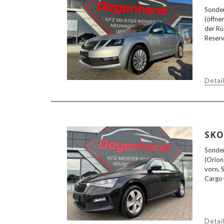
Sonder
(öffne
der Rü
Reserv
Detai
SKO
Sonder
(Orion
vorn, 
Cargo-
Detai