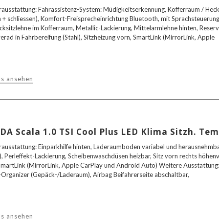
ausstattung: Fahrassistenz-System: Müdigkeitserkennung, Kofferraum / Heckk
n + schliessen), Komfort-Freisprecheinrichtung Bluetooth, mit Sprachsteuerun
cksitzlehne im Kofferraum, Metallic-Lackierung, Mittelarmlehne hinten, Reser
erad in Fahrbereifung (Stahl), Sitzheizung vorn, SmartLink (MirrorLink, Apple
ls ansehen
DA Scala 1.0 TSI Cool Plus LED Klima Sitzh. Te
ausstattung: Einparkhilfe hinten, Laderaumboden variabel und herausnehmb
), Perleffekt-Lackierung, Scheibenwaschdüsen heizbar, Sitz vorn rechts höhenve
SmartLink (MirrorLink, Apple CarPlay und Android Auto) Weitere Ausstattung
Organizer (Gepäck-/Laderaum), Airbag Beifahrerseite abschaltbar,
ls ansehen