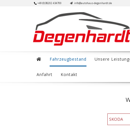
Skip
+49 (0)38202 434700
info@autohaus-degenhardt.de
to
content
Fahrzeugbestand
Unsere Leistung
Anfahrt
Kontakt
W