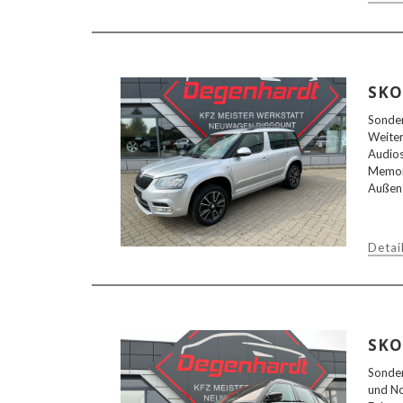
SKO
Sonder
Weiter
Audios
Memory
Außent
Detai
SKO
Sonder
und No