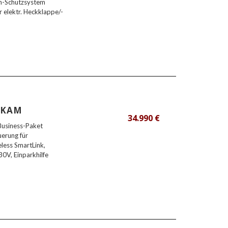
en-Schutzsystem
 elektr. Heckklappe/-
O KAM
34.990 €
 Business-Paket
uerung für
less SmartLink,
0V, Einparkhilfe