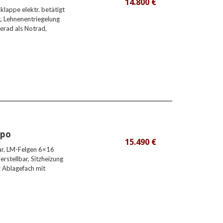
14.800 €
lappe elektr. betätigt
g, Lehnenentriegelung
verad als Notrad,
mpo
15.490 €
ar, LM-Felgen 6×16
rstellbar, Sitzheizung
: Ablagefach mit