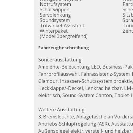
Notrufsystem
Parti
Schaltwippen
Sche
Servolenkung
Sitz
Soundsystem
Spr
Totwinkel-Assistent
Tou
Winterpaket
Zent
(Modellübergreifend)
Fahrzeugbeschreibung
Sonderausstattung:
Ambiente-Beleuchtung LED, Business-Paket
Fahrprofilauswahl, Fahrassistenz-System: 
Glamour, Insassen-Schutzsystem proaktiv,
Heckklappe/-Deckel, Lenkrad heizbar, LM-F
elektrisch, Sound-System Canton, Tablet-
Weitere Ausstattung:
3. Bremsleuchte, Ablagetasche an Vordersit
Antriebs-Schlupfregelung (ASR), Ausstattu
Außenspiegel elektr. verstell- und heizb