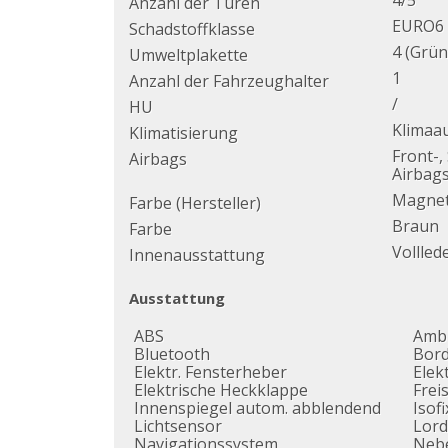
4/5
Anzahl der Türen
EURO6
Schadstoffklasse
4 (Grün
Umweltplakette
1
Anzahl der Fahrzeughalter
/
HU
Klimaa
Klimatisierung
Front-,
Airbags
Airbag
Magnet
Farbe (Hersteller)
Braun
Farbe
Vollled
Innenausstattung
Ausstattung
ABS
Ambi
Bluetooth
Bor
Elektr. Fensterheber
Elek
Elektrische Heckklappe
Frei
Innenspiegel autom. abblendend
Isof
Lichtsensor
Lord
Navigationssystem
Nebe