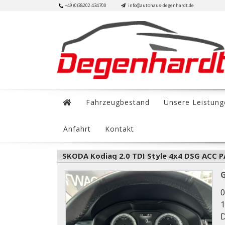
Skip
+49 (0)38202 434700
info@autohaus-degenhardt.de
to
content
Fahrzeugbestand
Unsere Leistung
Anfahrt
Kontakt
SKODA Kodiaq 2.0 TDI Style 4x4 DSG ACC 
0
1
D