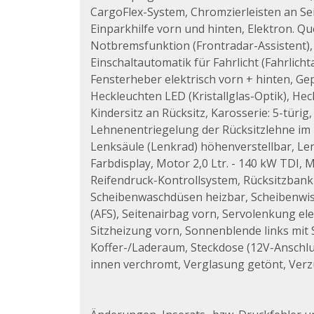
CargoFlex-System, Chromzierleisten an Sei
Einparkhilfe vorn und hinten, Elektron. Qu
Notbremsfunktion (Frontradar-Assistent), 
Einschaltautomatik für Fahrlicht (Fahrlicht
Fensterheber elektrisch vorn + hinten, G
Heckleuchten LED (Kristallglas-Optik), H
Kindersitz an Rücksitz, Karosserie: 5-türi
Lehnenentriegelung der Rücksitzlehne im K
Lenksäule (Lenkrad) höhenverstellbar, Len
Farbdisplay, Motor 2,0 Ltr. - 140 kW TDI,
Reifendruck-Kontrollsystem, Rücksitzbank
Scheibenwaschdüsen heizbar, Scheibenwisc
(AFS), Seitenairbag vorn, Servolenkung elek
Sitzheizung vorn, Sonnenblende links mit 
Koffer-/Laderaum, Steckdose (12V-Anschlu
innen verchromt, Verglasung getönt, Verz