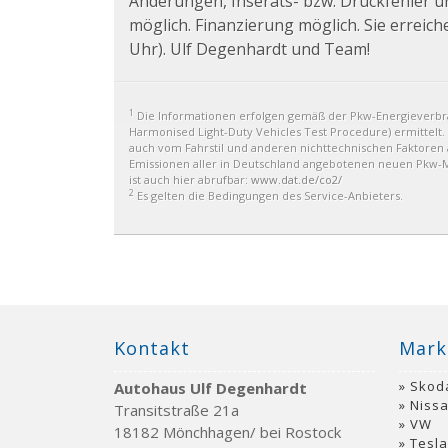
Änderungen, Inserats- bzw. Druckfehler 
möglich. Finanzierung möglich. Sie erreich
Uhr). Ulf Degenhardt und Team!
1
Die Informationen erfolgen gemäß der Pkw-Energiever
Harmonised Light-Duty Vehicles Test Procedure) ermittelt.
auch vom Fahrstil und anderen nichttechnischen Faktoren a
Emissionen aller in Deutschland angebotenen neuen Pkw-Mo
ist auch hier abrufbar:
www.dat.de/co2/
2
Es gelten die Bedingungen des Service-Anbieters.
Kontakt
Mark
Skod
Autohaus Ulf Degenhardt
Niss
Transitstraße 21a
VW
18182 Mönchhagen/ bei Rostock
Tesla