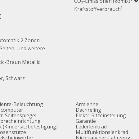
CO₂-Emissionen (komb.)
1
Kraftstoffverbrauch
)
utomatik 2 Zonen
 Seiten- und weitere
s
ic-Braun Metallic
er, Schwarz
ente-Beleuchtung
Armlehne
dcomputer
Dachreling
tr. Seitenspiegel
Elektr. Sitzeinstellung
sprecheinrichtung
Garantie
ix (Kindersitzbefestigung)
Lederlenkrad
osenstütze
Multifunktionslenkrad
lscheinwerfer
Nichtraucher-Fahrzeug