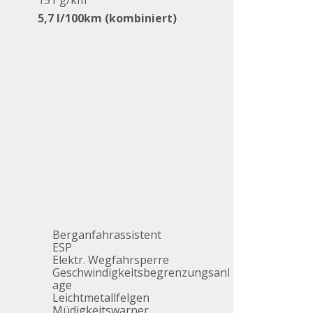
151 g/km
5,7 l/100km (kombiniert)
Berganfahrassistent
ESP
Elektr. Wegfahrsperre
Geschwindigkeitsbegrenzungsanl
age
Leichtmetallfelgen
Müdigkeitswarner