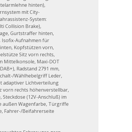
ttelarmlehne hinten),
rnsystem mit City-
Fahrassistenz-System:
i Collision Brake),
ge, Gurtstraffer hinten,
, Isofix-Aufnahmen für
hinten, Kopfstützen vorn,
lstütze Sitz vorn rechts,
 in Mittelkonsole, Maxi-DOT
l (DAB+), Radstand 2791 mm,
halt-/Wählhebelgriff Leder,
 adaptiver Lichtverteilung
tz vorn rechts höhenverstellbar,
e, Steckdose (12V-Anschluß) im
fe außen Wagenfarbe, Türgriffe
, Fahrer-/Beifahrerseite