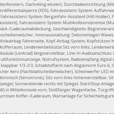
tenfenstern, Dachreling eloxiert, Durchladeeinrichtung (Mi
erdifferentialsperre (XDS), Fahrassistenz-System: Auffahrwa
Fahrassistenz-System: Berganfahr-Assistent (Hill-Holder), 
assistent), Fahrassistenz-System: Multikollisionsbremse (Mult
epäck-/Laderaumabdeckung, Geschwindigkeits-Begrenzeranla
eckscheibenwischer, Innenausstattung: Dekoreinlagen Waves
g, Knieairbag Fahrerseite, Kopf-Airbag-System, Kopfstützen 
offerraum, Lendenwirbelstütze Sitz vorn links, Lendenwirbe
ksäule (Lenkrad) längsverstellbar, Line-In-Audioanschluss
 Multifunktionsanzeige, Notrufsystem, Radioempfang digita
 klappbar 1/3-2/3, Schadstoffarm nach Abgasnorm Euro 6, Sc
her Aero (Flachblattscheibenwischer), Scheinwerfer LED mit
tronisch (Servotronic), Sitz vorn links höhenverstellbar, Si
Spiegel, Sonnenblende rechts mit Spiegel, Start/Stop-Anlag
ß) in Mittelkonsole vorn, Stoßfänger Wagenfarbe, Türgrif
urrösen Koffer-/Laderaum, Warnanlage für Sicherheitsgurte