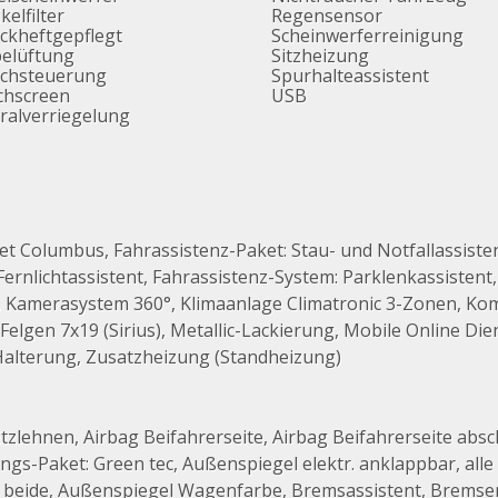
kelfilter
Regensensor
ckheftgepflegt
Scheinwerferreinigung
belüftung
Sitzheizung
achsteuerung
Spurhalteassistent
chscreen
USB
ralverriegelung
 Columbus, Fahrassistenz-Paket: Stau- und Notfallassisten
Fernlichtassistent, Fahrassistenz-System: Parklenkassistent
 Kamerasystem 360°, Klimaanlage Climatronic 3-Zonen, Komf
elgen 7x19 (Sirius), Metallic-Lackierung, Mobile Online D
Halterung, Zusatzheizung (Standheizung)
zlehnen, Airbag Beifahrerseite, Airbag Beifahrerseite absch
ngs-Paket: Green tec, Außenspiegel elektr. anklappbar, alle
ar, beide, Außenspiegel Wagenfarbe, Bremsassistent, Brem