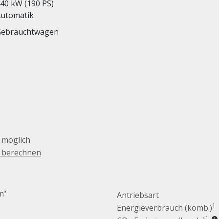
40 kW (190 PS)
utomatik
Gebrauchtwagen
 möglich
g berechnen
m³
Antriebsart
1
Energieverbrauch (komb.)
1