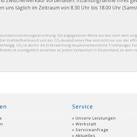
und Zwischenverkauf vorbehalten. Inzahlungnahme Ihres g
en uns täglich im Zeitraum von 8.30 Uhr bis 18.00 Uhr (Sams
brauchskennzeichnungsverordnung. Die angegebenen Werte wurden nach dem vor
 Der Kraftstoffverbrauch und der CO₂-Ausstoß eines Pkw sind nicht nur von der eff
bhängig. CO₂ ist das für die Erderwärmung hauptverantwortliche Treibhausgas. Ein
delle ist unentgeltlich einsehbar an jedem Verkaufsort in Deutschland, an dem n
en
Service
a
Unsere Leistungen
an
Werkstatt
Serviceanfrage
Aktuelles