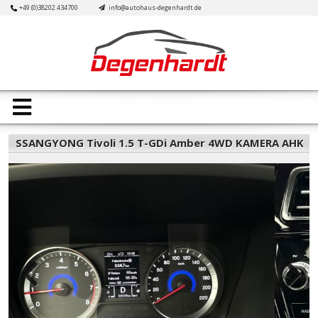
Skip
+49 (0)38202 434700
info@autohaus-degenhardt.de
to
content
Open
Button
SSANGYONG Tivoli 1.5 T-GDi Amber 4WD KAMERA AHK