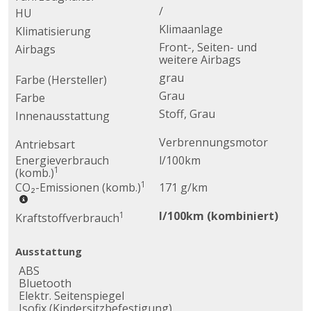
/
HU
Klimaanlage
Klimatisierung
Front-, Seiten- und
Airbags
weitere Airbags
grau
Farbe (Hersteller)
Grau
Farbe
Stoff, Grau
Innenausstattung
Verbrennungsmotor
Antriebsart
Energieverbrauch
l/100km
1
(komb.)
1
CO₂-Emissionen (komb.)
171 g/km
l/100km (kombiniert)
1
Kraftstoffverbrauch
Ausstattung
ABS
Bluetooth
Elektr. Seitenspiegel
Isofix (Kindersitzbefestigung)