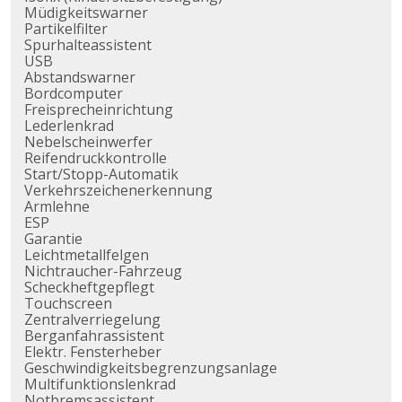
Müdigkeitswarner
Partikelfilter
Spurhalteassistent
USB
Abstandswarner
Bordcomputer
Freisprecheinrichtung
Lederlenkrad
Nebelscheinwerfer
Reifendruckkontrolle
Start/Stopp-Automatik
Verkehrszeichenerkennung
Armlehne
ESP
Garantie
Leichtmetallfelgen
Nichtraucher-Fahrzeug
Scheckheftgepflegt
Touchscreen
Zentralverriegelung
Berganfahrassistent
Elektr. Fensterheber
Geschwindigkeitsbegrenzungsanlage
Multifunktionslenkrad
Notbremsassistent