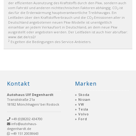
der effizienten Ausnutzung des Kraftstoffs durch den Pkw, sondern auch
vom Fahrstil und anderen nichttechnischen Faktoren abhängig. CO₂ ist
das für die Erderwärmung hauptverantwortliche Treibhausgas. Ein
Leitfaden über den Kraftstoffverbrauch und die CO₂-Emissionen aller in
Deutschland angebotenen neuen Pkw-Modelle ist unentgeltlich
einsehbar an jedem Verkaufsort in Deutschland, an dem neue Pkw
ausgestellt oder angeboten werden. Der Leitfaden ist auch hier abrufbar:
www.dat.de/co2/
2
Es gelten die Bedingungen des Service-Anbieters.
Kontakt
Marken
Autohaus Ulf Degenhardt
Skoda
Transitstraße 21a
Nissan
18182 Mönchhagen/ bei Rostock
VW
Tesla
Volvo
+49 (0)38202 434700
Ford
info@autohaus-
degenhardt.de
+49 151 20038643