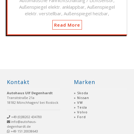
Automatische Fahrlichtschaltung / Lichtsensor,
Außenspiegel elektr. anklappbar, Außenspiegel
elektr. verstellbar, Außenspiegel heizbar,
Read More
Kontakt
Marken
Autohaus Ulf Degenhardt
Skoda
Transitstraße 21a
Nissan
18182 Mönchhagen/ bei Rostock
VW
Tesla
Volvo
+49 (0)38202 434700
Ford
info@autohaus-
degenhardt.de
+49 151 20038643