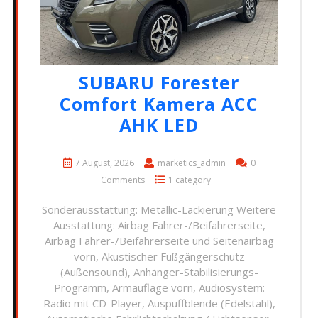
SUBARU Forester
Comfort Kamera ACC
AHK LED
7 August, 2026
marketics_admin
0
Comments
1 category
Sonderausstattung: Metallic-Lackierung Weitere
Ausstattung: Airbag Fahrer-/Beifahrerseite,
Airbag Fahrer-/Beifahrerseite und Seitenairbag
vorn, Akustischer Fußgängerschutz
(Außensound), Anhänger-Stabilisierungs-
Programm, Armauflage vorn, Audiosystem:
Radio mit CD-Player, Auspuffblende (Edelstahl),