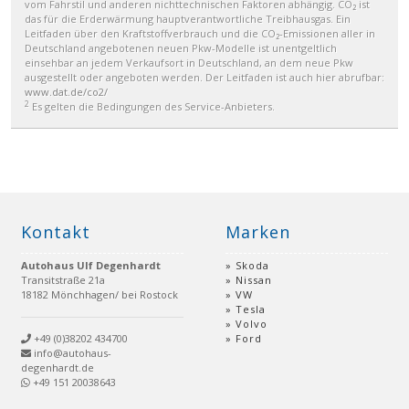
vom Fahrstil und anderen nichttechnischen Faktoren abhängig. CO₂ ist
das für die Erderwärmung hauptverantwortliche Treibhausgas. Ein
Leitfaden über den Kraftstoffverbrauch und die CO₂-Emissionen aller in
Deutschland angebotenen neuen Pkw-Modelle ist unentgeltlich
einsehbar an jedem Verkaufsort in Deutschland, an dem neue Pkw
ausgestellt oder angeboten werden. Der Leitfaden ist auch hier abrufbar:
www.dat.de/co2/
2
Es gelten die Bedingungen des Service-Anbieters.
Kontakt
Marken
Autohaus Ulf Degenhardt
Skoda
Transitstraße 21a
Nissan
18182 Mönchhagen/ bei Rostock
VW
Tesla
Volvo
+49 (0)38202 434700
Ford
info@autohaus-
degenhardt.de
+49 151 20038643