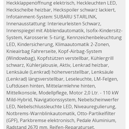
Heckklappenöffnung elektrisch, Heckleuchten LED,
Heckscheibe heizbar, Heckspoiler schwarz lackiert,
Infotainment-System: SUBARU STARLINK,
Innenausstattung: Interieurleisten Schwarz,
Innenspiegel mit Abblendautomatik, Isofix-Kindersitz-
System, Karosserie: 5-türig, Kennzeichenbeleuchtung
LED, Kindersicherung, Klimaautomatik 2-Zonen,
Knieairbag Fahrerseite, Kopf-Airbag-System
(Windowbag), Kopfstützen verstellbar, Kühlergrill
schwarz, Kühlerjalousie, Aktiv, Lenkrad heizbar,
Lenksäule (Lenkrad) höhenverstellbar, Lenksäule
(Lenkrad) längsverstellbar, Leseleuchte, LM-Felgen,
Luftdüsen hinten, Mittelarmlehne hinten,
Mittelkonsole, Modellpflege, Motor 2,0 Ltr. - 110 kW
Mild-Hybrid, Navigationssystem, Nebelscheinwerfer
LED, Nebelschlussleuchte LED, Niveauregulierung,
Notbrems-Warnblinkautomatik, Otto-Partikelfilter
(GPF), Parkbremse elektronisch, Pedale Aluminium,
Radstand 2670 mm, Reifen-Reparaturset,