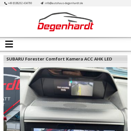
Skip
+49 (0)38202 434700
info@autohaus-degenhardt.de
to
content
Open
Button
SUBARU Forester Comfort Kamera ACC AHK LED