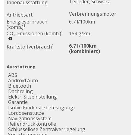
Teilleder, Schwarz
Innenausstattung
Verbrennungsmotor
Antriebsart
Energieverbrauch
6,7 l/100km
1
(komb.)
1
CO₂-Emissionen (komb.)
154 g/km
6,7 l/100km
1
Kraftstoffverbrauch
(kombiniert)
Ausstattung
ABS
Android Auto
Bluetooth
Dachreling
Elektr. Sitzeinstellung
Garantie
Isofix (Kindersitzbefestigung)
Lordosenstütze
Navigationssystem
Reifendruckkontrolle
Schlüssellose Zentralverriegelung
Sprachsteuerung