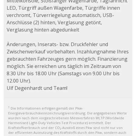
Mittelkonsole, Stoßfänger Wagenfarbe, Tagfahrlicht
LED, Türgriff außen Wagenfarbe, Türgriffe innen
verchromt, Türverriegelung automatisch, USB-
Anschlüsse (2) hinten, Verglasung getönt,
Verglasung hinten abgedunkelt
Änderungen, Inserats- bzw. Druckfehler und
Zwischenverkauf vorbehalten. Inzahlungnahme Ihres
gebrauchten Fahrzeuges gern möglich. Finanzierung
möglich. Sie erreichen uns täglich im Zeitraum von
8.30 Uhr bis 18.00 Uhr (Samstags von 9.00 Uhr bis
12.00 Uhr).
Ulf Degenhardt und Team!
1
Die Informationen erfolgen gemäß der Pkw-
Energieverbrauchskennzeichnungsverordnung. Die angegebenen Werte
wurden nach dem vorgeschriebenen Messverfahren WLTP (Worldwide
Harmonised Light-Duty Vehicles Test Procedure) ermittelt. Der
Kraftstoffverbrauch und der CO₂-Ausstoß eines Pkw sind nicht nur von
der effizienten Ausnutzung des Kraftstoffs durch den Pkw, sondern auch