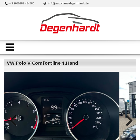
Skip
+49 (0)38202 434700
info@autohaus-degenhardt.de
to
content
Open
Button
VW Polo V Comfortline 1.Hand