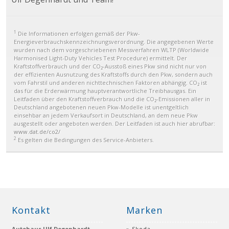
1
Die Informationen erfolgen gemäß der Pkw-
Energieverbrauchskennzeichnungsverordnung. Die angegebenen Werte
wurden nach dem vorgeschriebenen Messverfahren WLTP (Worldwide
Harmonised Light-Duty Vehicles Test Procedure) ermittelt. Der
Kraftstoffverbrauch und der CO₂-Ausstoß eines Pkw sind nicht nur von
der effizienten Ausnutzung des Kraftstoffs durch den Pkw, sondern auch
vom Fahrstil und anderen nichttechnischen Faktoren abhängig. CO₂ ist
das für die Erderwärmung hauptverantwortliche Treibhausgas. Ein
Leitfaden über den Kraftstoffverbrauch und die CO₂-Emissionen aller in
Deutschland angebotenen neuen Pkw-Modelle ist unentgeltlich
einsehbar an jedem Verkaufsort in Deutschland, an dem neue Pkw
ausgestellt oder angeboten werden. Der Leitfaden ist auch hier abrufbar:
www.dat.de/co2/
2
Es gelten die Bedingungen des Service-Anbieters.
Kontakt
Marken
Autohaus Ulf Degenhardt
Skoda