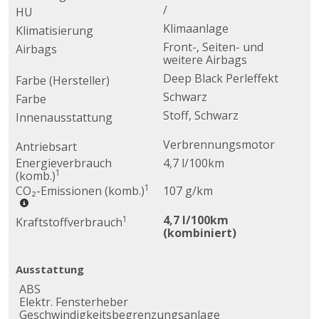
/
HU
Klimaanlage
Klimatisierung
Front-, Seiten- und
Airbags
weitere Airbags
Deep Black Perleffekt
Farbe (Hersteller)
Schwarz
Farbe
Stoff, Schwarz
Innenausstattung
Verbrennungsmotor
Antriebsart
Energieverbrauch
4,7 l/100km
1
(komb.)
1
CO₂-Emissionen (komb.)
107 g/km
4,7 l/100km
1
Kraftstoffverbrauch
(kombiniert)
Ausstattung
ABS
Elektr. Fensterheber
Geschwindigkeitsbegrenzungsanlage