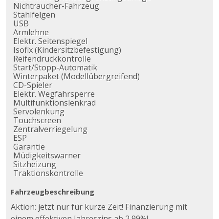
Nichtraucher-Fahrzeug
Stahlfelgen
USB
Armlehne
Elektr. Seitenspiegel
Isofix (Kindersitzbefestigung)
Reifendruckkontrolle
Start/Stopp-Automatik
Winterpaket (Modellübergreifend)
CD-Spieler
Elektr. Wegfahrsperre
Multifunktionslenkrad
Servolenkung
Touchscreen
Zentralverriegelung
ESP
Garantie
Müdigkeitswarner
Sitzheizung
Traktionskontrolle
Fahrzeugbeschreibung
Aktion: jetzt nur für kurze Zeit! Finanzierung mit
einem effektiven Jahreszins ab 2,99%!