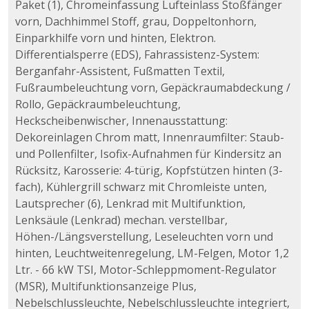
Paket (1), Chromeinfassung Lufteinlass Stoßfänger
vorn, Dachhimmel Stoff, grau, Doppeltonhorn,
Einparkhilfe vorn und hinten, Elektron.
Differentialsperre (EDS), Fahrassistenz-System:
Berganfahr-Assistent, Fußmatten Textil,
Fußraumbeleuchtung vorn, Gepäckraumabdeckung /
Rollo, Gepäckraumbeleuchtung,
Heckscheibenwischer, Innenausstattung:
Dekoreinlagen Chrom matt, Innenraumfilter: Staub-
und Pollenfilter, Isofix-Aufnahmen für Kindersitz an
Rücksitz, Karosserie: 4-türig, Kopfstützen hinten (3-
fach), Kühlergrill schwarz mit Chromleiste unten,
Lautsprecher (6), Lenkrad mit Multifunktion,
Lenksäule (Lenkrad) mechan. verstellbar,
Höhen-/Längsverstellung, Leseleuchten vorn und
hinten, Leuchtweitenregelung, LM-Felgen, Motor 1,2
Ltr. - 66 kW TSI, Motor-Schleppmoment-Regulator
(MSR), Multifunktionsanzeige Plus,
Nebelschlussleuchte, Nebelschlussleuchte integriert,