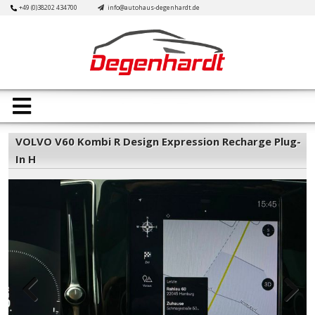
Skip
+49 (0)38202 434700
info@autohaus-degenhardt.de
to
content
Open
Button
VOLVO V60 Kombi R Design Expression Recharge Plug-
In H