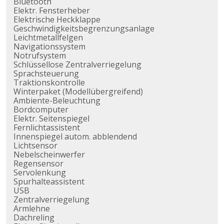
Bluetooth
Elektr. Fensterheber
Elektrische Heckklappe
Geschwindigkeitsbegrenzungsanlage
Leichtmetallfelgen
Navigationssystem
Notrufsystem
Schlüssellose Zentralverriegelung
Sprachsteuerung
Traktionskontrolle
Winterpaket (Modellübergreifend)
Ambiente-Beleuchtung
Bordcomputer
Elektr. Seitenspiegel
Fernlichtassistent
Innenspiegel autom. abblendend
Lichtsensor
Nebelscheinwerfer
Regensensor
Servolenkung
Spurhalteassistent
USB
Zentralverriegelung
Armlehne
Dachreling