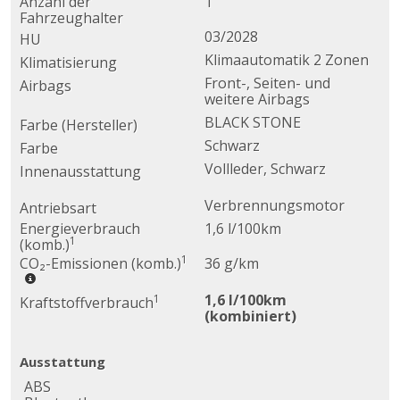
Anzahl der
1
Fahrzeughalter
03/2028
HU
Klimaautomatik 2 Zonen
Klimatisierung
Front-, Seiten- und
Airbags
weitere Airbags
BLACK STONE
Farbe (Hersteller)
Schwarz
Farbe
Vollleder, Schwarz
Innenausstattung
Verbrennungsmotor
Antriebsart
Energieverbrauch
1,6 l/100km
1
(komb.)
1
CO₂-Emissionen (komb.)
36 g/km
1,6 l/100km
1
Kraftstoffverbrauch
(kombiniert)
Ausstattung
ABS