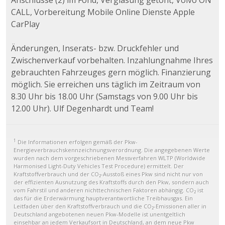
Anschlüsse (2) im Fond, Verglasung getönt, Volvo ON
CALL, Vorbereitung Mobile Online Dienste Apple
CarPlay
Änderungen, Inserats- bzw. Druckfehler und
Zwischenverkauf vorbehalten. Inzahlungnahme Ihres
gebrauchten Fahrzeuges gern möglich. Finanzierung
möglich. Sie erreichen uns täglich im Zeitraum von
8.30 Uhr bis 18.00 Uhr (Samstags von 9.00 Uhr bis
12.00 Uhr). Ulf Degenhardt und Team!
1
Die Informationen erfolgen gemäß der Pkw-
Energieverbrauchskennzeichnungsverordnung. Die angegebenen Werte
wurden nach dem vorgeschriebenen Messverfahren WLTP (Worldwide
Harmonised Light-Duty Vehicles Test Procedure) ermittelt. Der
Kraftstoffverbrauch und der CO₂-Ausstoß eines Pkw sind nicht nur von
der effizienten Ausnutzung des Kraftstoffs durch den Pkw, sondern auch
vom Fahrstil und anderen nichttechnischen Faktoren abhängig. CO₂ ist
das für die Erderwärmung hauptverantwortliche Treibhausgas. Ein
Leitfaden über den Kraftstoffverbrauch und die CO₂-Emissionen aller in
Deutschland angebotenen neuen Pkw-Modelle ist unentgeltlich
einsehbar an jedem Verkaufsort in Deutschland, an dem neue Pkw