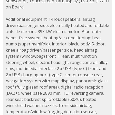
Subwoofer, Touchscreen-Farbdisplay (15,0 Zoll), Wi-Fi
on Board
Additional equipment: 14 loudspeakers, airbag
driver/passenger side, electrically heated and foldable
outside mirrors, 393 kW electric motor, Bluetooth
hands-free system, heating/air conditioning: heat
pump (super manifold), interior: black, body: 5-door,
knee airbag driver/passenger side, head airbag
system (windowbag) front + rear, multifunction
steering wheel, electric headlight range control, alloy
rims, multimedia interface 2 x USB (type C) front and
2 x USB charging port (type C) center console rear,
navigation system with map display, panoramic glass
roof (fully glazed roof area), digital radio reception
(DAB+), wheelbase 2890 mm, HD reversing camera,
rear seat backrest split/foldable (60:40), heated
windshield washer nozzles, front side airbag,
temperature/window fogging detection sensor,