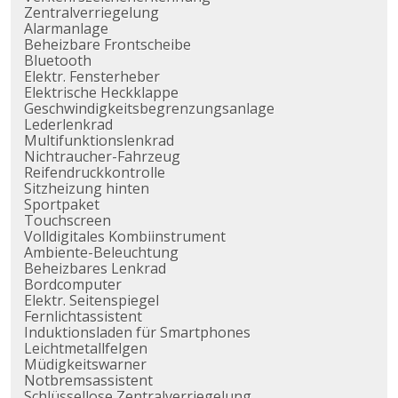
Zentralverriegelung
Alarmanlage
Beheizbare Frontscheibe
Bluetooth
Elektr. Fensterheber
Elektrische Heckklappe
Geschwindigkeitsbegrenzungsanlage
Lederlenkrad
Multifunktionslenkrad
Nichtraucher-Fahrzeug
Reifendruckkontrolle
Sitzheizung hinten
Sportpaket
Touchscreen
Volldigitales Kombiinstrument
Ambiente-Beleuchtung
Beheizbares Lenkrad
Bordcomputer
Elektr. Seitenspiegel
Fernlichtassistent
Induktionsladen für Smartphones
Leichtmetallfelgen
Müdigkeitswarner
Notbremsassistent
Schlüssellose Zentralverriegelung