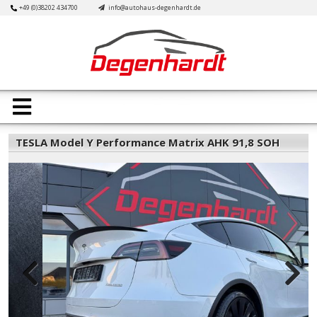
Skip
+49 (0)38202 434700
info@autohaus-degenhardt.de
to
content
Open
Button
TESLA Model Y Performance Matrix AHK 91,8 SOH