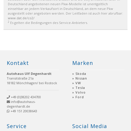
Deutschland angebotenen neuen Pkw-Modelle ist unentgeltlich
einsehbar an jedem Verkaufsort in Deutschland, an dem neue Pkw
ausgestellt oder angeboten werden. Der Leitfaden ist auch hier abrufbar:
www.dat.de/co2/
2
Es gelten die Bedingungen des Service-Anbieters.
Kontakt
Marken
Autohaus Ulf Degenhardt
Skoda
Transitstraße 21a
Nissan
18182 Mönchhagen/ bei Rostock
VW
Tesla
Volvo
+49 (0)38202 434700
Ford
info@autohaus-
degenhardt.de
+49 151 20038643
Service
Social Media