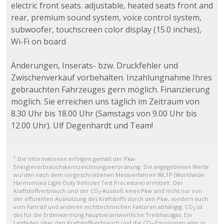
electric front seats. adjustable, heated seats front and
rear, premium sound system, voice control system,
subwoofer, touchscreen color display (15.0 inches),
Wi-Fi on board
Änderungen, Inserats- bzw. Druckfehler und
Zwischenverkauf vorbehalten. Inzahlungnahme Ihres
gebrauchten Fahrzeuges gern möglich. Finanzierung
möglich. Sie erreichen uns täglich im Zeitraum von
8.30 Uhr bis 18.00 Uhr (Samstags von 9.00 Uhr bis
12.00 Uhr). Ulf Degenhardt und Team!
1
Die Informationen erfolgen gemäß der Pkw-
Energieverbrauchskennzeichnungsverordnung. Die angegebenen Werte
wurden nach dem vorgeschriebenen Messverfahren WLTP (Worldwide
Harmonised Light-Duty Vehicles Test Procedure) ermittelt. Der
Kraftstoffverbrauch und der CO₂-Ausstoß eines Pkw sind nicht nur von
der effizienten Ausnutzung des Kraftstoffs durch den Pkw, sondern auch
vom Fahrstil und anderen nichttechnischen Faktoren abhängig. CO₂ ist
das für die Erderwärmung hauptverantwortliche Treibhausgas. Ein
Leitfaden über den Kraftstoffverbrauch und die CO₂-Emissionen aller in