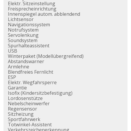
Elektr. Sitzeinstellung
Freisprecheinrichtung
Innenspiegel autom. abblendend
Lichtsensor
Navigationssystem
Notrufsystem
Servolenkung
Soundsystem
Spurhalteassistent
USB
Winterpaket (Modellübergreifend)
Abstandswarner
Armlehne
Blendfreies Fernlicht
ESP
Elektr. Wegfahrsperre
Garantie
Isofix (Kindersitzbefestigung)
Lordosenstütze
Nebelscheinwerfer
Regensensor
Sitzheizung
Sportfahrwerk
Totwinkel-Assistent
Verkehrszeichenerkennung