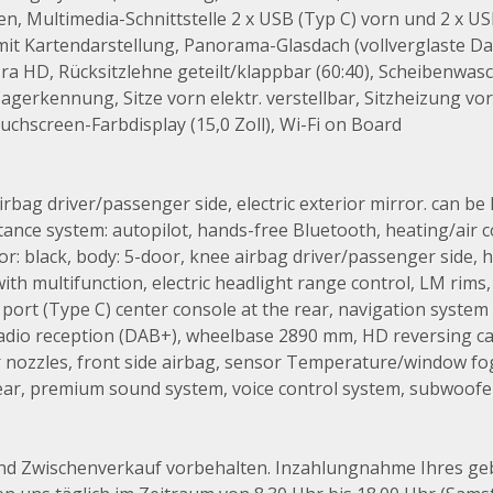
n, Multimedia-Schnittstelle 2 x USB (Typ C) vorn und 2 x U
it Kartendarstellung, Panorama-Glasdach (vollverglaste Da
 HD, Rücksitzlehne geteilt/klappbar (60:40), Scheibenwasc
erkennung, Sitze vorn elektr. verstellbar, Sitzheizung vor
hscreen-Farbdisplay (15,0 Zoll), Wi-Fi on Board
rbag driver/passenger side, electric exterior mirror. can be 
stance system: autopilot, hands-free Bluetooth, heating/air
or: black, body: 5-door, knee airbag driver/passenger side,
ith multifunction, electric headlight range control, LM rims
 port (Type C) center console at the rear, navigation syste
l radio reception (DAB+), wheelbase 2890 mm, HD reversing ca
 nozzles, front side airbag, sensor Temperature/window fogg
rear, premium sound system, voice control system, subwoofer
und Zwischenverkauf vorbehalten. Inzahlungnahme Ihres g