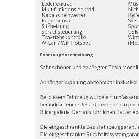
Lederlenkrad
Musi
Multifunktionslenkrad
Nich
Nebelscheinwerfer
Reif
Regensensor
Sitz
Sitzheizung
Spur
Sprachsteuerung
USB
Traktionskontrolle
Wint
W-Lan / Wifi Hotspot
(Mod
Fahrzeugbeschreibung
Sehr schöner und gepflegter Tesla Model
Anhängerkupplung abnehmbar inklusive. Un
Bei diesem Fahrzeug wurde ein umfassender
beeindruckenden 93,2 % - ein nahezu perfe
Bildergalerie. Den ausführlichen Batterie
Die eingeschränkte Basisfahrzeuggarantie g
Die eingeschränkte Rückhaltesystemgaranti