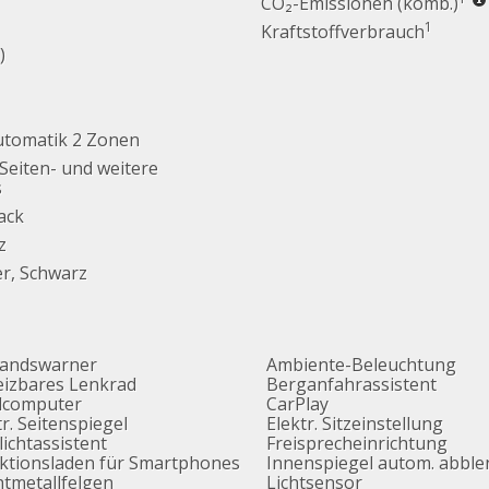
CO₂-Emissionen (komb.)
1
Kraftstoffverbrauch
)
utomatik 2 Zonen
 Seiten- und weitere
s
lack
z
er, Schwarz
tandswarner
Ambiente-Beleuchtung
izbares Lenkrad
Berganfahrassistent
dcomputer
CarPlay
tr. Seitenspiegel
Elektr. Sitzeinstellung
lichtassistent
Freisprecheinrichtung
ktionsladen für Smartphones
Innenspiegel autom. abbl
htmetallfelgen
Lichtsensor