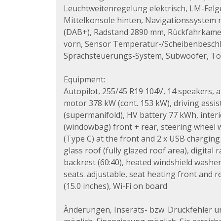
Leuchtweitenregelung elektrisch, LM-Felge
Mittelkonsole hinten, Navigationssystem m
(DAB+), Radstand 2890 mm, Rückfahrkamera
vorn, Sensor Temperatur-/Scheibenbeschlag
Sprachsteuerungs-System, Subwoofer, Touc
Equipment:
Autopilot, 255/45 R19 104V, 14 speakers, ai
motor 378 kW (cont. 153 kW), driving assi
(supermanifold), HV battery 77 kWh, interi
(windowbag) front + rear, steering wheel w
(Type C) at the front and 2 x USB charging
glass roof (fully glazed roof area), digita
backrest (60:40), heated windshield washer
seats. adjustable, seat heating front and 
(15.0 inches), Wi-Fi on board
Änderungen, Inserats- bzw. Druckfehler 