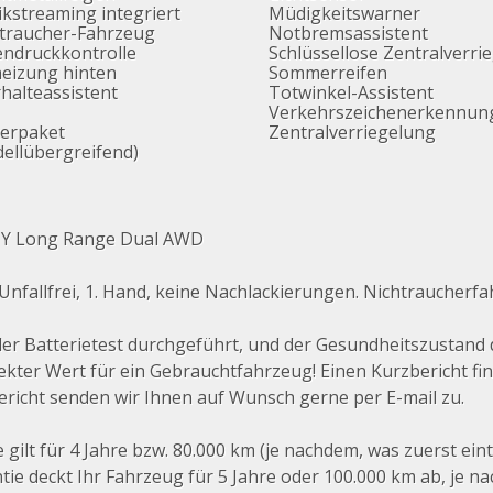
kstreaming integriert
Müdigkeitswarner
traucher-Fahrzeug
Notbremsassistent
endruckkontrolle
Schlüssellose Zentralverri
heizung hinten
Sommerreifen
halteassistent
Totwinkel-Assistent
Verkehrszeichenerkennun
erpaket
Zentralverriegelung
ellübergreifend)
l Y Long Range Dual AWD
fallfrei, 1. Hand, keine Nachlackierungen. Nichtraucherfa
 Batterietest durchgeführt, und der Gesundheitszustand de
kter Wert für ein Gebrauchtfahrzeug! Einen Kurzbericht fin
bericht senden wir Ihnen auf Wunsch gerne per E-mail zu.
ilt für 4 Jahre bzw. 80.000 km (je nachdem, was zuerst eintr
e deckt Ihr Fahrzeug für 5 Jahre oder 100.000 km ab, je nac