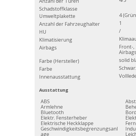
4/5
Anzahl der Türen
Schadstoffklasse
4 (Grün
Umweltplakette
1
Anzahl der Fahrzeughalter
/
HU
Klimaa
Klimatisierung
Front-,
Airbags
Airbag
solid b
Farbe (Hersteller)
Schwar
Farbe
Vollled
Innenausstattung
Ausstattung
ABS
Abs
Armlehne
Behe
Bluetooth
Bor
Elektr. Fensterheber
Elek
Elektrische Heckklappe
Fern
Geschwindigkeitsbegrenzungsanl
Indu
age
Leic