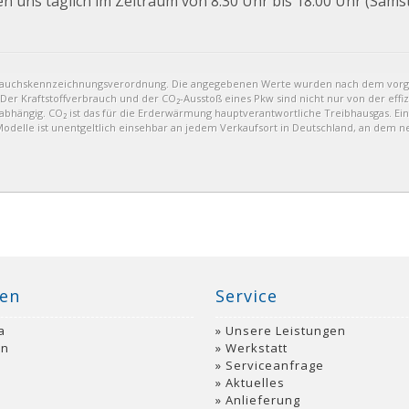
en uns täglich im Zeitraum von 8.30 Uhr bis 18.00 Uhr (Sams
brauchskennzeichnungsverordnung. Die angegebenen Werte wurden nach dem vor
 Der Kraftstoffverbrauch und der CO₂-Ausstoß eines Pkw sind nicht nur von der eff
bhängig. CO₂ ist das für die Erderwärmung hauptverantwortliche Treibhausgas. Ein
delle ist unentgeltlich einsehbar an jedem Verkaufsort in Deutschland, an dem n
en
Service
a
Unsere Leistungen
an
Werkstatt
Serviceanfrage
Aktuelles
o
Anlieferung