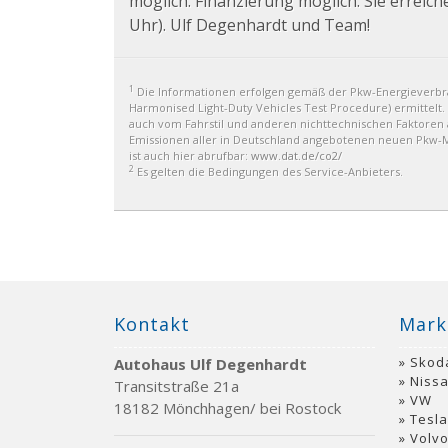
möglich. Finanzierung möglich. Sie erreich
Uhr). Ulf Degenhardt und Team!
1
Die Informationen erfolgen gemäß der Pkw-Energiever
Harmonised Light-Duty Vehicles Test Procedure) ermittelt.
auch vom Fahrstil und anderen nichttechnischen Faktoren a
Emissionen aller in Deutschland angebotenen neuen Pkw-Mo
ist auch hier abrufbar:
www.dat.de/co2/
2
Es gelten die Bedingungen des Service-Anbieters.
Kontakt
Mark
Skod
Autohaus Ulf Degenhardt
Niss
Transitstraße 21a
VW
18182 Mönchhagen/ bei Rostock
Tesla
Volv