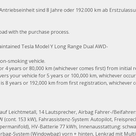
Antriebseinheit sind 8 Jahre oder 192.000 km ab Erstzulass
ad with the purchase process.
ll-maintained Tesla Model Y Long Range Dual AWD-
non-smoking vehicle.
or 4 years or 80,000 km (whichever comes first) from initial r
s your vehicle for 5 years or 100,000 km, whichever occurs fi
is 8 years or 192,000 km from first registration, whichever co
uf Leichtmetall, 14 Lautsprecher, Airbag Fahrer-/Beifahrers
 (cont. 153 kW), Fahrassistenz-System: Autopilot, Freispre
manifold), HV-Batterie 77 kWh, Innenausstattung: schwarz
Airbag-System (Windowbag) vorn + hinten, Lenkrad mit Multi