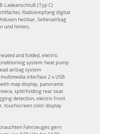
SB-Ladeanschluß (Typ C)
chfläche), Radioempfang digital
hdüsen heizbar, Seitenairbag
n und hinten,
heated and folded, electric
 conditioning system: heat pump
 head airbag system
, multimedia interface 2 x USB
m with map display, panoramic
mera, split/folding rear seat
ing detection, electric front
, touchscreen color display
ebrauchten Fahrzeuges gern