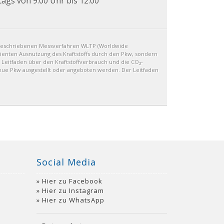
tags von 9.00 Uhr bis 12.00
geschriebenen Messverfahren WLTP (Worldwide
izienten Ausnutzung des Kraftstoffs durch den Pkw, sondern
 Leitfaden über den Kraftstoffverbrauch und die CO₂-
eue Pkw ausgestellt oder angeboten werden. Der Leitfaden
Social Media
Hier zu Facebook
Hier zu Instagram
Hier zu WhatsApp