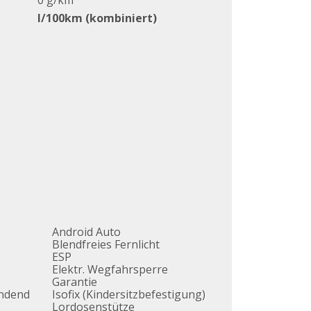
0 g/km
l/100km (kombiniert)
Android Auto
Blendfreies Fernlicht
ESP
Elektr. Wegfahrsperre
Garantie
endend
Isofix (Kindersitzbefestigung)
Lordosenstütze