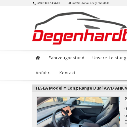
Skip
+49 (0)38202 434700
info@autohaus-degenhardt.de
to
content
Fahrzeugbestand
Unsere Leistung
Anfahrt
Kontakt
TESLA Model Y Long Range Dual AWD AH
0
6
E