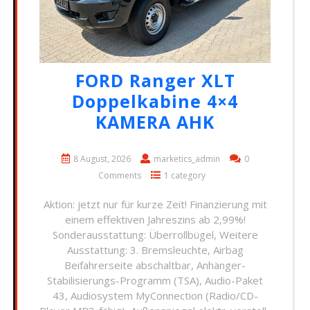
FORD Ranger XLT
Doppelkabine 4×4
KAMERA AHK
8 August, 2026
marketics_admin
0
Comments
1 category
Aktion: jetzt nur für kurze Zeit! Finanzierung mit
einem effektiven Jahreszins ab 2,99%!
Sonderausstattung: Überrollbügel, Weitere
Ausstattung: 3. Bremsleuchte, Airbag
Beifahrerseite abschaltbar, Anhänger-
Stabilisierungs-Programm (TSA), Audio-Paket
43, Audiosystem MyConnection (Radio/CD-