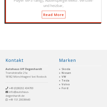
Player MP3-fähig), Außenspiegel elektr. verstell-
und heizbar,
Read More
Kontakt
Marken
Autohaus Ulf Degenhardt
Skoda
Transitstraße 21a
Nissan
18182 Mönchhagen/ bei Rostock
VW
Tesla
Volvo
+49 (0)38202 434700
Ford
info@autohaus-
degenhardt.de
+49 151 20038643