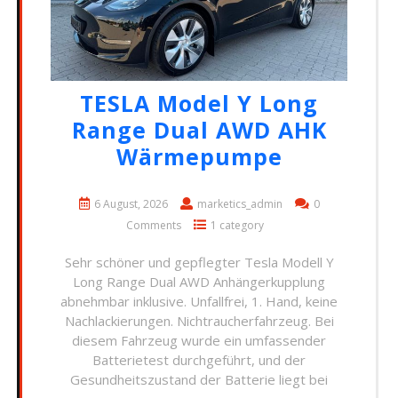
TESLA Model Y Long
Range Dual AWD AHK
Wärmepumpe
6 August, 2026
marketics_admin
0
Comments
1 category
Sehr schöner und gepflegter Tesla Modell Y
Long Range Dual AWD Anhängerkupplung
abnehmbar inklusive. Unfallfrei, 1. Hand, keine
Nachlackierungen. Nichtraucherfahrzeug. Bei
diesem Fahrzeug wurde ein umfassender
Batterietest durchgeführt, und der
Gesundheitszustand der Batterie liegt bei