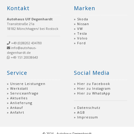
Kontakt
Marken
Autohaus Ulf Degenhardt
Skoda
Transitstraße 21a
Nissan
18182 Mönchhagen/ bei Rostock
VW
Tesla
Volvo
+49 (0)38202 434700
Ford
info@autohaus-
degenhardt.de
+49 151 20038643
Service
Social Media
Unsere Leistungen
Hier zu Facebook
Werkstatt
Hier zu Instagram
Serviceanfrage
Hier zu WhatsApp
Aktuelles
Anlieferung
Ankauf
Datenschutz
Anfahrt
AGB
Impressum
© 2024 - Autohaus Degenhardt