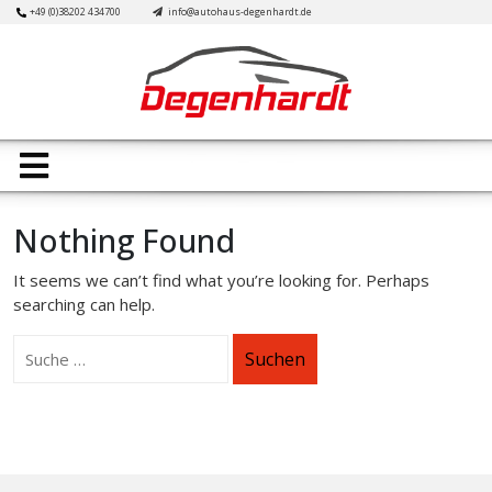
Skip
+49 (0)38202 434700
info@autohaus-degenhardt.de
to
content
Open
Button
Nothing Found
It seems we can’t find what you’re looking for. Perhaps
searching can help.
Suchen