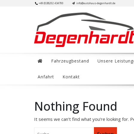
Skip
+49 (0)38202 434700
info@autohaus-degenhardt.de
to
content
Fahrzeugbestand
Unsere Leistung
Anfahrt
Kontakt
Nothing Found
It seems we can’t find what you’re looking for. 