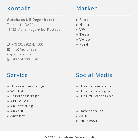
Kontakt
Marken
Autohaus Ulf Degenhardt
Skoda
Transitstraße 21a
Nissan
18182 Mönchhagen/ bei Rostock
VW
Tesla
Volvo
+49 (0)38202 434700
Ford
info@autohaus-
degenhardt.de
+49 151 20038643
Service
Social Media
Unsere Leistungen
Hier zu Facebook
Werkstatt
Hier zu Instagram
Serviceanfrage
Hier zu WhatsApp
Aktuelles
Anlieferung
Ankauf
Datenschutz
Anfahrt
AGB
Impressum
© 2024 - Autohaus Degenhardt