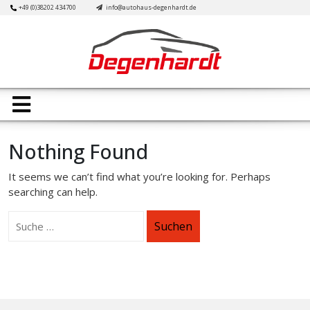
Skip
+49 (0)38202 434700
info@autohaus-degenhardt.de
to
content
Open
Button
Nothing Found
It seems we can’t find what you’re looking for. Perhaps
searching can help.
Suchen