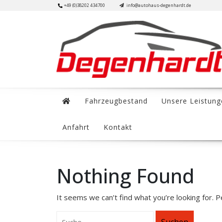
Skip
+49 (0)38202 434700
info@autohaus-degenhardt.de
to
content
Fahrzeugbestand
Unsere Leistung
Anfahrt
Kontakt
Nothing Found
It seems we can’t find what you’re looking for. 