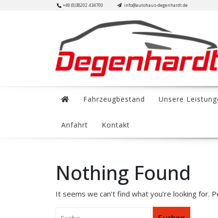
Skip
+49 (0)38202 434700
info@autohaus-degenhardt.de
to
content
Fahrzeugbestand
Unsere Leistung
Anfahrt
Kontakt
Nothing Found
It seems we can’t find what you’re looking for. 