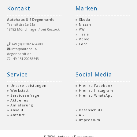
Kontakt
Marken
Autohaus Ulf Degenhardt
Skoda
Transitstraße 21a
Nissan
18182 Mönchhagen/ bei Rostock
VW
Tesla
Volvo
+49 (0)38202 434700
Ford
info@autohaus-
degenhardt.de
+49 151 20038643
Service
Social Media
Unsere Leistungen
Hier zu Facebook
Werkstatt
Hier zu Instagram
Serviceanfrage
Hier zu WhatsApp
Aktuelles
Anlieferung
Ankauf
Datenschutz
Anfahrt
AGB
Impressum
© 2024 - Autohaus Degenhardt