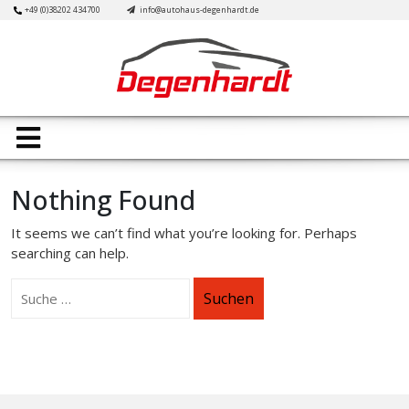
Skip
+49 (0)38202 434700
info@autohaus-degenhardt.de
to
content
Open
Button
Nothing Found
It seems we can’t find what you’re looking for. Perhaps
searching can help.
Suchen