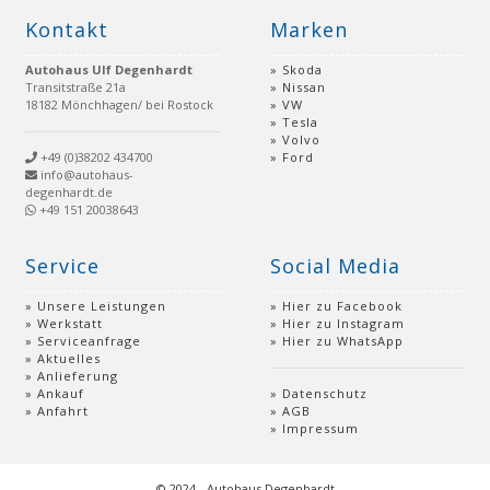
Kontakt
Marken
Autohaus Ulf Degenhardt
Skoda
Transitstraße 21a
Nissan
18182 Mönchhagen/ bei Rostock
VW
Tesla
Volvo
+49 (0)38202 434700
Ford
info@autohaus-
degenhardt.de
+49 151 20038643
Service
Social Media
Unsere Leistungen
Hier zu Facebook
Werkstatt
Hier zu Instagram
Serviceanfrage
Hier zu WhatsApp
Aktuelles
Anlieferung
Ankauf
Datenschutz
Anfahrt
AGB
Impressum
© 2024 - Autohaus Degenhardt