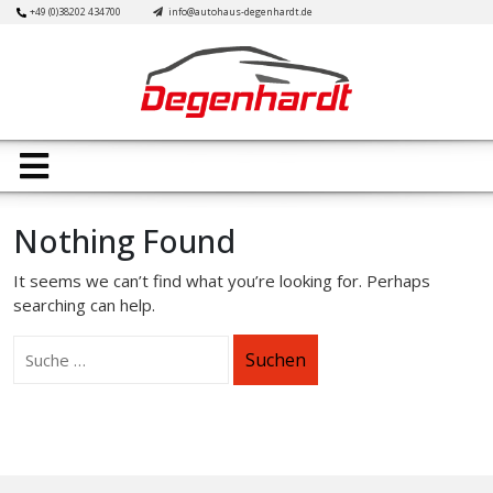
Skip
+49 (0)38202 434700
info@autohaus-degenhardt.de
to
content
Open
Button
Nothing Found
It seems we can’t find what you’re looking for. Perhaps
searching can help.
Suchen