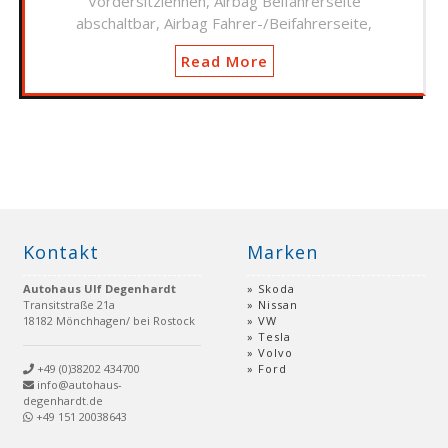
Vordersitzlehnen, Airbag Beifahrerseite
abschaltbar, Airbag Fahrer-/Beifahrerseite,
Read More
Kontakt
Marken
Autohaus Ulf Degenhardt
Skoda
Transitstraße 21a
Nissan
18182 Mönchhagen/ bei Rostock
VW
Tesla
Volvo
+49 (0)38202 434700
Ford
info@autohaus-
degenhardt.de
+49 151 20038643