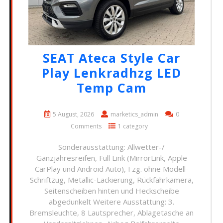
SEAT Ateca Style Car
Play Lenkradhzg LED
Temp Cam
5 August, 2026
marketics_admin
0
Comments
1 category
Sonderausstattung: Allwetter-/
Ganzjahresreifen, Full Link (MirrorLink, Apple
CarPlay und Android Auto), Fzg. ohne Modell-
Schriftzug, Metallic-Lackierung, Rückfahrkamera,
Seitenscheiben hinten und Heckscheibe
abgedunkelt Weitere Ausstattung: 3.
Bremsleuchte, 8 Lautsprecher, Ablagetasche an