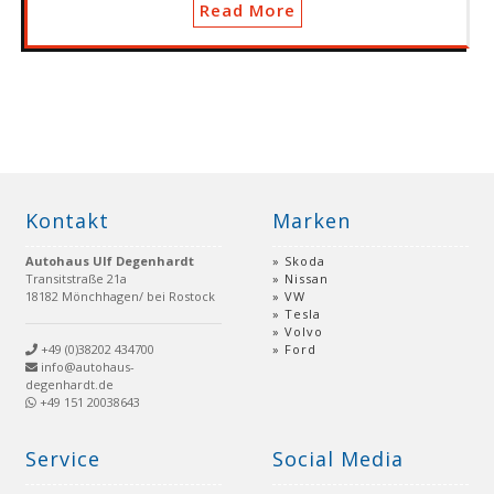
Read More
Kontakt
Marken
Autohaus Ulf Degenhardt
Skoda
Transitstraße 21a
Nissan
18182 Mönchhagen/ bei Rostock
VW
Tesla
Volvo
+49 (0)38202 434700
Ford
info@autohaus-
degenhardt.de
+49 151 20038643
Service
Social Media