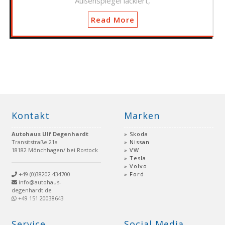
Außenspiegel lackiert,
Read More
Kontakt
Marken
Autohaus Ulf Degenhardt
Skoda
Transitstraße 21a
Nissan
18182 Mönchhagen/ bei Rostock
VW
Tesla
Volvo
+49 (0)38202 434700
Ford
info@autohaus-
degenhardt.de
+49 151 20038643
Service
Social Media