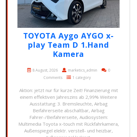
TOYOTA Aygo AYGO x-
play Team D 1.Hand
Kamera
8 August, 2026
marketics_admin
0
Comments
1 category
Aktion: jetzt nur für kurze Zeit! Finanzierung mit
einem effektiven Jahreszins ab 2,99% Weitere
Ausstattung: 3. Bremsleuchte, Airbag
Beifahrerseite abschaltbar, Airbag
Fahrer-/Beifahrerseite, Audiosystem:
Multimedia Toyota x-touch mit Rückfahrkamera,
Außenspiegel elektr. verstell- und heizbar,