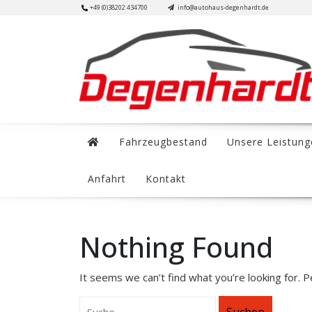
Skip
+49 (0)38202 434700
info@autohaus-degenhardt.de
to
content
Fahrzeugbestand
Unsere Leistung
Anfahrt
Kontakt
Nothing Found
It seems we can’t find what you’re looking for. 