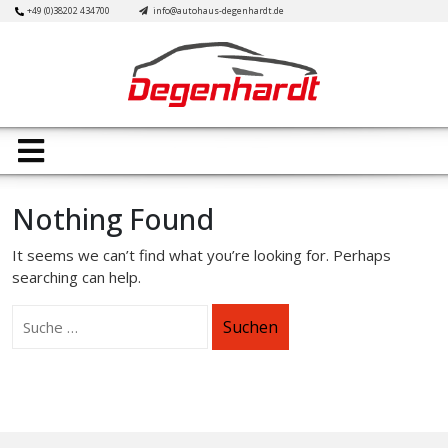
Skip
+49 (0)38202 434700
info@autohaus-degenhardt.de
to
content
Open
Button
Nothing Found
It seems we can’t find what you’re looking for. Perhaps
searching can help.
Suchen