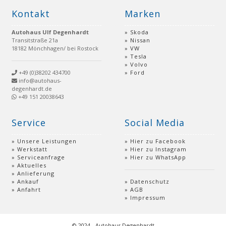
Kontakt
Marken
Autohaus Ulf Degenhardt
Skoda
Transitstraße 21a
Nissan
18182 Mönchhagen/ bei Rostock
VW
Tesla
Volvo
+49 (0)38202 434700
Ford
info@autohaus-
degenhardt.de
+49 151 20038643
Service
Social Media
Unsere Leistungen
Hier zu Facebook
Werkstatt
Hier zu Instagram
Serviceanfrage
Hier zu WhatsApp
Aktuelles
Anlieferung
Ankauf
Datenschutz
Anfahrt
AGB
Impressum
© 2024 - Autohaus Degenhardt