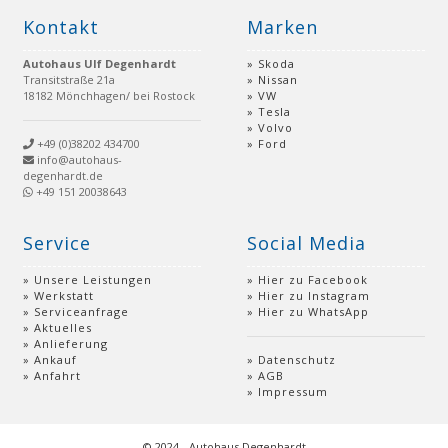
Kontakt
Marken
Autohaus Ulf Degenhardt
Skoda
Transitstraße 21a
Nissan
18182 Mönchhagen/ bei Rostock
VW
Tesla
Volvo
+49 (0)38202 434700
Ford
info@autohaus-
degenhardt.de
+49 151 20038643
Service
Social Media
Unsere Leistungen
Hier zu Facebook
Werkstatt
Hier zu Instagram
Serviceanfrage
Hier zu WhatsApp
Aktuelles
Anlieferung
Ankauf
Datenschutz
Anfahrt
AGB
Impressum
© 2024 - Autohaus Degenhardt