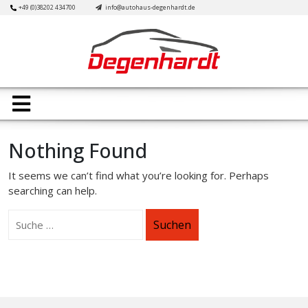
Skip
+49 (0)38202 434700
info@autohaus-degenhardt.de
to
content
Open
Button
Nothing Found
It seems we can’t find what you’re looking for. Perhaps
searching can help.
Suchen