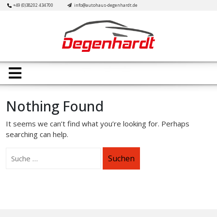
Skip
+49 (0)38202 434700
info@autohaus-degenhardt.de
to
content
Open
Button
Nothing Found
It seems we can’t find what you’re looking for. Perhaps
searching can help.
Suchen