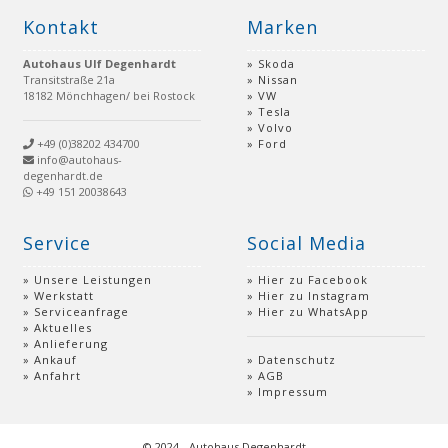
Kontakt
Marken
Autohaus Ulf Degenhardt
Skoda
Transitstraße 21a
Nissan
18182 Mönchhagen/ bei Rostock
VW
Tesla
Volvo
+49 (0)38202 434700
Ford
info@autohaus-
degenhardt.de
+49 151 20038643
Service
Social Media
Unsere Leistungen
Hier zu Facebook
Werkstatt
Hier zu Instagram
Serviceanfrage
Hier zu WhatsApp
Aktuelles
Anlieferung
Ankauf
Datenschutz
Anfahrt
AGB
Impressum
© 2024 - Autohaus Degenhardt