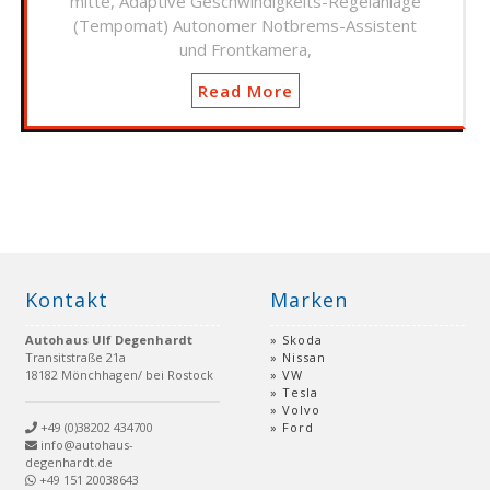
mitte, Adaptive Geschwindigkeits-Regelanlage
(Tempomat) Autonomer Notbrems-Assistent
und Frontkamera,
Read More
Kontakt
Marken
Autohaus Ulf Degenhardt
Skoda
Transitstraße 21a
Nissan
18182 Mönchhagen/ bei Rostock
VW
Tesla
Volvo
+49 (0)38202 434700
Ford
info@autohaus-
degenhardt.de
+49 151 20038643