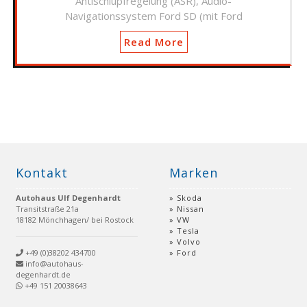
Antischlupfregelung (ASR), Audio-
Navigationssystem Ford SD (mit Ford
Read More
Kontakt
Marken
Autohaus Ulf Degenhardt
Skoda
Transitstraße 21a
Nissan
18182 Mönchhagen/ bei Rostock
VW
Tesla
Volvo
+49 (0)38202 434700
Ford
info@autohaus-
degenhardt.de
+49 151 20038643