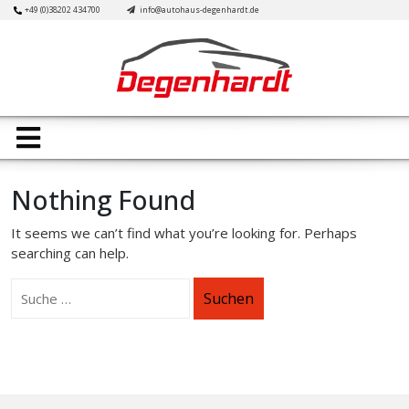
Skip
+49 (0)38202 434700
info@autohaus-degenhardt.de
to
content
Open
Button
Nothing Found
It seems we can’t find what you’re looking for. Perhaps
searching can help.
Suchen