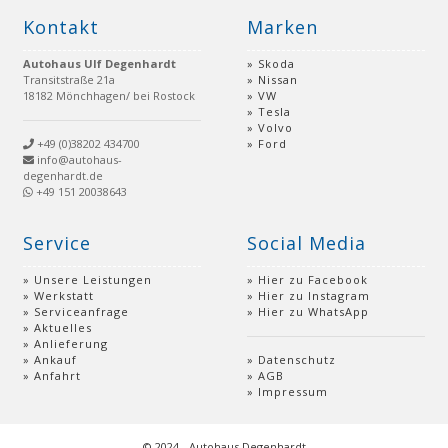
Kontakt
Marken
Autohaus Ulf Degenhardt
Skoda
Transitstraße 21a
Nissan
18182 Mönchhagen/ bei Rostock
VW
Tesla
Volvo
+49 (0)38202 434700
Ford
info@autohaus-
degenhardt.de
+49 151 20038643
Service
Social Media
Unsere Leistungen
Hier zu Facebook
Werkstatt
Hier zu Instagram
Serviceanfrage
Hier zu WhatsApp
Aktuelles
Anlieferung
Ankauf
Datenschutz
Anfahrt
AGB
Impressum
© 2024 - Autohaus Degenhardt