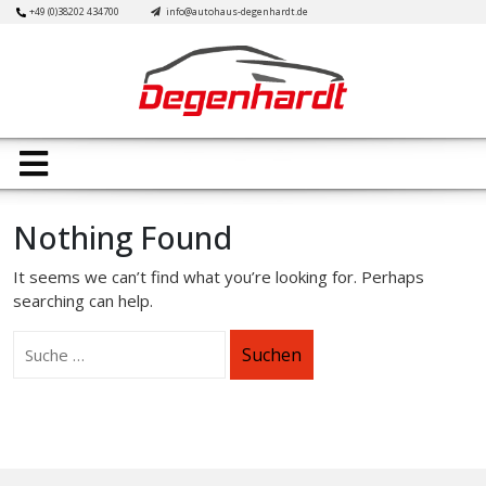
Skip
+49 (0)38202 434700
info@autohaus-degenhardt.de
to
content
Open
Button
Nothing Found
It seems we can’t find what you’re looking for. Perhaps
searching can help.
Suchen