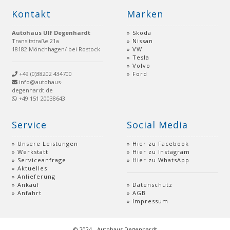
Kontakt
Marken
Autohaus Ulf Degenhardt
Skoda
Transitstraße 21a
Nissan
18182 Mönchhagen/ bei Rostock
VW
Tesla
Volvo
+49 (0)38202 434700
Ford
info@autohaus-
degenhardt.de
+49 151 20038643
Service
Social Media
Unsere Leistungen
Hier zu Facebook
Werkstatt
Hier zu Instagram
Serviceanfrage
Hier zu WhatsApp
Aktuelles
Anlieferung
Ankauf
Datenschutz
Anfahrt
AGB
Impressum
© 2024 - Autohaus Degenhardt