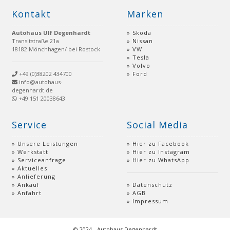
Kontakt
Marken
Autohaus Ulf Degenhardt
Skoda
Transitstraße 21a
Nissan
18182 Mönchhagen/ bei Rostock
VW
Tesla
Volvo
+49 (0)38202 434700
Ford
info@autohaus-
degenhardt.de
+49 151 20038643
Service
Social Media
Unsere Leistungen
Hier zu Facebook
Werkstatt
Hier zu Instagram
Serviceanfrage
Hier zu WhatsApp
Aktuelles
Anlieferung
Ankauf
Datenschutz
Anfahrt
AGB
Impressum
© 2024 - Autohaus Degenhardt