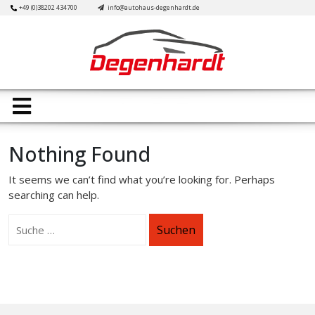
Skip
+49 (0)38202 434700
info@autohaus-degenhardt.de
to
content
Open
Button
Nothing Found
It seems we can’t find what you’re looking for. Perhaps
searching can help.
Suchen