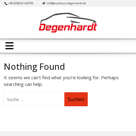
Skip
+49 (0)38202 434700
info@autohaus-degenhardt.de
to
content
Open
Button
Nothing Found
It seems we can’t find what you’re looking for. Perhaps
searching can help.
Suchen