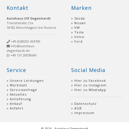
Kontakt
Marken
Autohaus Ulf Degenhardt
Skoda
Transitstraße 21a
Nissan
18182 Mönchhagen/ bei Rostock
VW
Tesla
Volvo
+49 (0)38202 434700
Ford
info@autohaus-
degenhardt.de
+49 151 20038643
Service
Social Media
Unsere Leistungen
Hier zu Facebook
Werkstatt
Hier zu Instagram
Serviceanfrage
Hier zu WhatsApp
Aktuelles
Anlieferung
Ankauf
Datenschutz
Anfahrt
AGB
Impressum
© 2024 - Autohaus Degenhardt