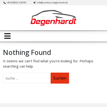
Skip
+49 (0)38202 434700
info@autohaus-degenhardt.de
to
content
Open
Button
Nothing Found
It seems we can’t find what you’re looking for. Perhaps
searching can help.
Suchen