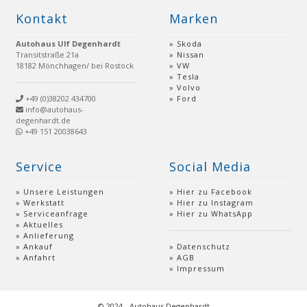
Kontakt
Marken
Autohaus Ulf Degenhardt
Skoda
Transitstraße 21a
Nissan
18182 Mönchhagen/ bei Rostock
VW
Tesla
Volvo
+49 (0)38202 434700
Ford
info@autohaus-
degenhardt.de
+49 151 20038643
Service
Social Media
Unsere Leistungen
Hier zu Facebook
Werkstatt
Hier zu Instagram
Serviceanfrage
Hier zu WhatsApp
Aktuelles
Anlieferung
Ankauf
Datenschutz
Anfahrt
AGB
Impressum
© 2024 - Autohaus Degenhardt