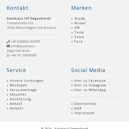
Kontakt
Marken
Autohaus Ulf Degenhardt
Skoda
Transitstraße 21a
Nissan
18182 Mönchhagen/ bei Rostock
VW
Tesla
Volvo
+49 (0)38202 434700
Ford
info@autohaus-
degenhardt.de
+49 151 20038643
Service
Social Media
Unsere Leistungen
Hier zu Facebook
Werkstatt
Hier zu Instagram
Serviceanfrage
Hier zu WhatsApp
Aktuelles
Anlieferung
Ankauf
Datenschutz
Anfahrt
AGB
Impressum
© 2024 - Autohaus Degenhardt