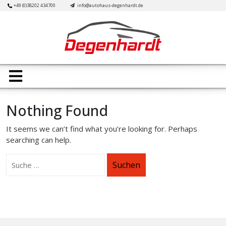
Skip
+49 (0)38202 434700
info@autohaus-degenhardt.de
to
content
Open
Button
Nothing Found
It seems we can’t find what you’re looking for. Perhaps
searching can help.
Suchen