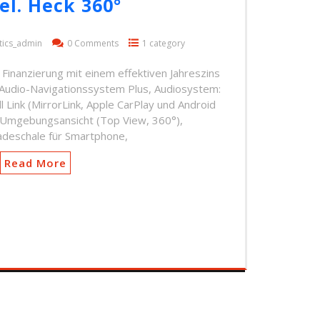
el. Heck 360°
tics_admin
0 Comments
1 category
t! Finanzierung mit einem effektiven Jahreszins
Audio-Navigationssystem Plus, Audiosystem:
 Link (MirrorLink, Apple CarPlay und Android
Umgebungsansicht (Top View, 360°),
adeschale für Smartphone,
Read More