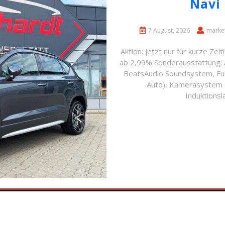
Navi 
7 August, 2026
marke
Aktion: jetzt nur für kurze Zei
ab 2,99% Sonderausstattung: 
BeatsAudio Soundsystem, Full
Auto), Kamerasystem 
Induktionsl