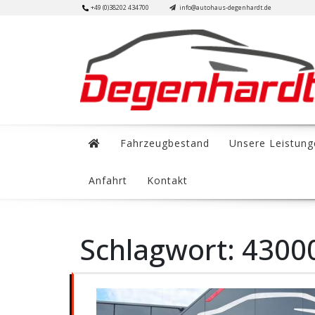
Skip
+49 (0)38202 434700
info@autohaus-degenhardt.de
to
content
Fahrzeugbestand
Unsere Leistung
Anfahrt
Kontakt
Schlagwort:
4300