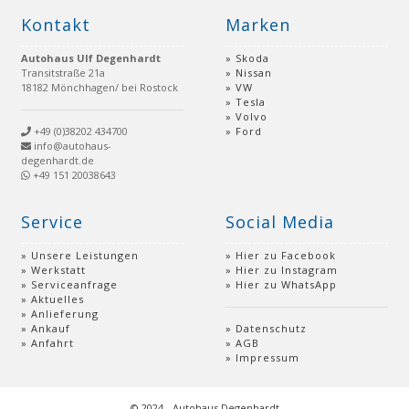
Kontakt
Marken
Autohaus Ulf Degenhardt
Skoda
Transitstraße 21a
Nissan
18182 Mönchhagen/ bei Rostock
VW
Tesla
Volvo
+49 (0)38202 434700
Ford
info@autohaus-
degenhardt.de
+49 151 20038643
Service
Social Media
Unsere Leistungen
Hier zu Facebook
Werkstatt
Hier zu Instagram
Serviceanfrage
Hier zu WhatsApp
Aktuelles
Anlieferung
Ankauf
Datenschutz
Anfahrt
AGB
Impressum
© 2024 - Autohaus Degenhardt