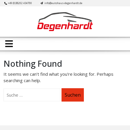
Skip
+49 (0)38202 434700
info@autohaus-degenhardt.de
to
content
Open
Button
Nothing Found
It seems we can’t find what you’re looking for. Perhaps
searching can help.
Suchen