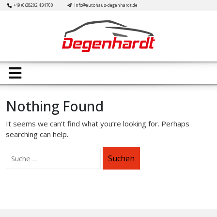
Skip
+49 (0)38202 434700
info@autohaus-degenhardt.de
to
content
Open
Button
Nothing Found
It seems we can’t find what you’re looking for. Perhaps
searching can help.
Suchen