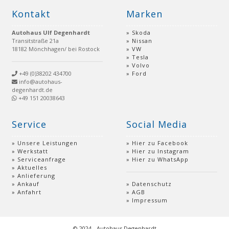
Kontakt
Marken
Autohaus Ulf Degenhardt
Skoda
Transitstraße 21a
Nissan
18182 Mönchhagen/ bei Rostock
VW
Tesla
Volvo
+49 (0)38202 434700
Ford
info@autohaus-
degenhardt.de
+49 151 20038643
Service
Social Media
Unsere Leistungen
Hier zu Facebook
Werkstatt
Hier zu Instagram
Serviceanfrage
Hier zu WhatsApp
Aktuelles
Anlieferung
Ankauf
Datenschutz
Anfahrt
AGB
Impressum
© 2024 - Autohaus Degenhardt