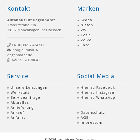
Kontakt
Marken
Autohaus Ulf Degenhardt
Skoda
Transitstraße 21a
Nissan
18182 Mönchhagen/ bei Rostock
VW
Tesla
Volvo
+49 (0)38202 434700
Ford
info@autohaus-
degenhardt.de
+49 151 20038643
Service
Social Media
Unsere Leistungen
Hier zu Facebook
Werkstatt
Hier zu Instagram
Serviceanfrage
Hier zu WhatsApp
Aktuelles
Anlieferung
Ankauf
Datenschutz
Anfahrt
AGB
Impressum
© 2024 - Autohaus Degenhardt