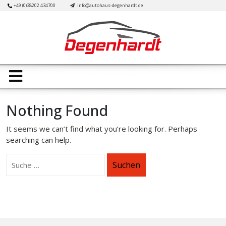
Skip
+49 (0)38202 434700
info@autohaus-degenhardt.de
to
content
Open
Button
Nothing Found
It seems we can’t find what you’re looking for. Perhaps
searching can help.
Suchen