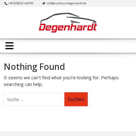
Skip
+49 (0)38202 434700
info@autohaus-degenhardt.de
to
content
Open
Button
Nothing Found
It seems we can’t find what you’re looking for. Perhaps
searching can help.
Suchen