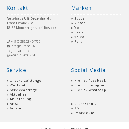
Kontakt
Marken
Autohaus Ulf Degenhardt
Skoda
Transitstraße 21a
Nissan
18182 Mönchhagen/ bei Rostock
VW
Tesla
Volvo
+49 (0)38202 434700
Ford
info@autohaus-
degenhardt.de
+49 151 20038643
Service
Social Media
Unsere Leistungen
Hier zu Facebook
Werkstatt
Hier zu Instagram
Serviceanfrage
Hier zu WhatsApp
Aktuelles
Anlieferung
Ankauf
Datenschutz
Anfahrt
AGB
Impressum
© 2024 - Autohaus Degenhardt