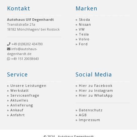
Kontakt
Marken
Autohaus Ulf Degenhardt
Skoda
Transitstraße 21a
Nissan
18182 Mönchhagen/ bei Rostock
VW
Tesla
Volvo
+49 (0)38202 434700
Ford
info@autohaus-
degenhardt.de
+49 151 20038643
Service
Social Media
Unsere Leistungen
Hier zu Facebook
Werkstatt
Hier zu Instagram
Serviceanfrage
Hier zu WhatsApp
Aktuelles
Anlieferung
Ankauf
Datenschutz
Anfahrt
AGB
Impressum
© 2024 - Autohaus Degenhardt