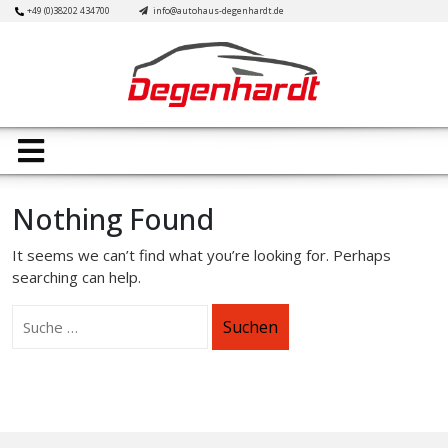
Skip
+49 (0)38202 434700
info@autohaus-degenhardt.de
to
content
Open
Button
Nothing Found
It seems we can’t find what you’re looking for. Perhaps
searching can help.
Suchen