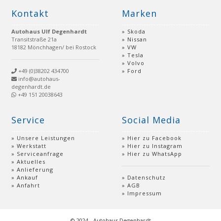
Kontakt
Marken
Autohaus Ulf Degenhardt
Skoda
Transitstraße 21a
Nissan
18182 Mönchhagen/ bei Rostock
VW
Tesla
Volvo
+49 (0)38202 434700
Ford
info@autohaus-
degenhardt.de
+49 151 20038643
Service
Social Media
Unsere Leistungen
Hier zu Facebook
Werkstatt
Hier zu Instagram
Serviceanfrage
Hier zu WhatsApp
Aktuelles
Anlieferung
Ankauf
Datenschutz
Anfahrt
AGB
Impressum
© 2024 - Autohaus Degenhardt