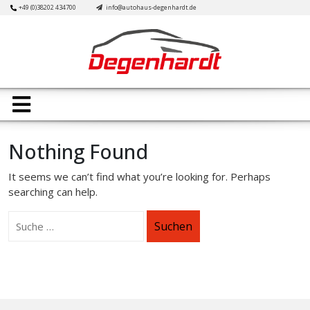
Skip
+49 (0)38202 434700
info@autohaus-degenhardt.de
to
content
Open
Button
Nothing Found
It seems we can’t find what you’re looking for. Perhaps
searching can help.
Suchen