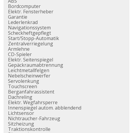
ABS
Bordcomputer
Elektr. Fensterheber
Garantie
Lederlenkrad
Navigationssystem
Scheckheftgepflegt
Start/Stopp-Automatik
Zentralverriegelung
Armlehne
CD-Spieler
Elektr. Seitenspiegel
Gepäckraumabtrennung
Leichtmetallfelgen
Nebelscheinwerfer
Servolenkung
Touchscreen
Berganfahrassistent
Dachreling
Elektr. Wegfahrsperre
Innenspiegel autom. abblendend
Lichtsensor
Nichtraucher-Fahrzeug
Sitzheizung
Traktionskontrolle