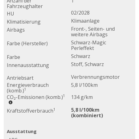
Anzahl der
1
Fahrzeughalter
02/2028
HU
Klimaanlage
Klimatisierung
Front-, Seiten- und
Airbags
weitere Airbags
Schwarz-Magic
Farbe (Hersteller)
Perleffekt
Schwarz
Farbe
Stoff, Schwarz
Innenausstattung
Verbrennungsmotor
Antriebsart
Energieverbrauch
5,8 l/100km
1
(komb.)
1
CO₂-Emissionen (komb.)
134 g/km
5,8 l/100km
1
Kraftstoffverbrauch
(kombiniert)
Ausstattung