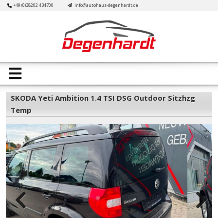
Skip
+49 (0)38202 434700
info@autohaus-degenhardt.de
to
content
Open
Button
SKODA Yeti Ambition 1.4 TSI DSG Outdoor Sitzhzg
Temp