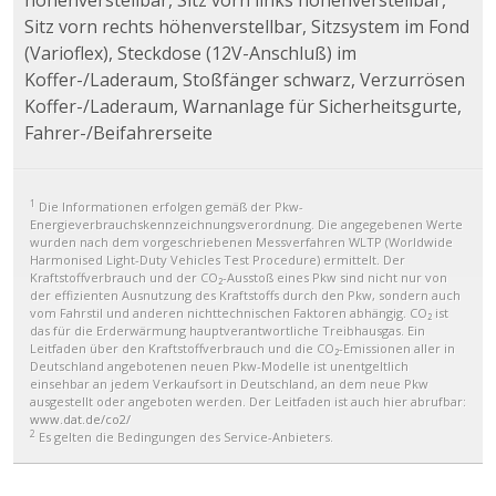
höhenverstellbar, Sitz vorn links höhenverstellbar,
Sitz vorn rechts höhenverstellbar, Sitzsystem im Fond
(Varioflex), Steckdose (12V-Anschluß) im
Koffer-/Laderaum, Stoßfänger schwarz, Verzurrösen
Koffer-/Laderaum, Warnanlage für Sicherheitsgurte,
Fahrer-/Beifahrerseite
1
Die Informationen erfolgen gemäß der Pkw-
Energieverbrauchskennzeichnungsverordnung. Die angegebenen Werte
wurden nach dem vorgeschriebenen Messverfahren WLTP (Worldwide
Harmonised Light-Duty Vehicles Test Procedure) ermittelt. Der
Kraftstoffverbrauch und der CO₂-Ausstoß eines Pkw sind nicht nur von
der effizienten Ausnutzung des Kraftstoffs durch den Pkw, sondern auch
vom Fahrstil und anderen nichttechnischen Faktoren abhängig. CO₂ ist
das für die Erderwärmung hauptverantwortliche Treibhausgas. Ein
Leitfaden über den Kraftstoffverbrauch und die CO₂-Emissionen aller in
Deutschland angebotenen neuen Pkw-Modelle ist unentgeltlich
einsehbar an jedem Verkaufsort in Deutschland, an dem neue Pkw
ausgestellt oder angeboten werden. Der Leitfaden ist auch hier abrufbar:
www.dat.de/co2/
2
Es gelten die Bedingungen des Service-Anbieters.