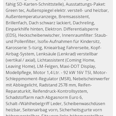
fähig SD-Karten-Schnittstelle), Ausstattungs-Paket:
Green tec, Außenspiegel elektr. verstell- und heizbar,
Außentemperaturanzeige, Bremsassistent,
Brillenfach, Dach schwarz lackiert, Dachreling,
Einparkhilfe hinten, Elektron. Differentialsperre
(EDS), Heckscheibenwischer, Innenraumfilter: Staub-
und Pollenfilter, Isofix-Aufnahmen für Kindersitz,
Karosserie: 5-türig, Knieairbag Fahrerseite, Kopf-
Airbag-System, Lenksäule (Lenkrad) verstellbar
(vertikal / axial), Lichtassistent (Coming Home,
Leaving Home), LM-Felgen, Maxi-DOT Display,
Modellpflege, Motor 1,4 Ltr. - 92 kW 16V TSI, Motor-
Schleppmoment-Regulator (MSR), Nebelscheinwerfer
mit Abbiegelicht, Radstand 2578 mm, Reifen-
Reparaturkit, Reifendruck-Kontrollsystem,
Schadstoffarm nach Abgasnorm Euro 6,
Schalt-/Wählhebelgriff Leder, Scheibenwaschdüsen
heizbar, Seitenairbag vorn, Sicherheitsgurte vorn