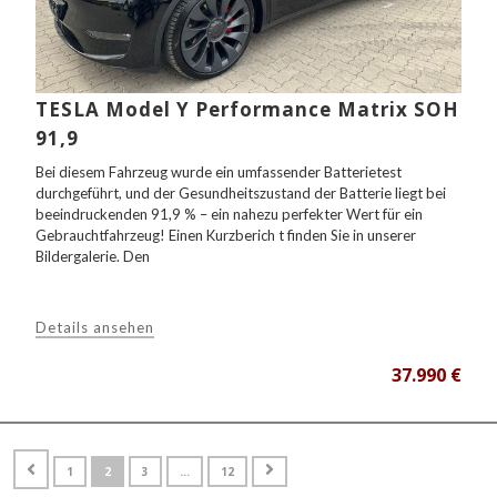
TESLA Model Y Performance Matrix SOH
91,9
Bei diesem Fahrzeug wurde ein umfassender Batterietest
durchgeführt, und der Gesundheitszustand der Batterie liegt bei
beeindruckenden 91,9 % – ein nahezu perfekter Wert für ein
Gebrauchtfahrzeug! Einen Kurzberich t finden Sie in unserer
Bildergalerie. Den
Details ansehen
37.990 €
Seitennummerierung
Page
Page
Page
Page
1
2
3
…
12