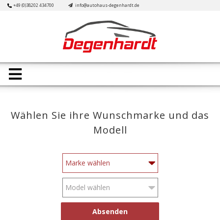
Skip
+49 (0)38202 434700
info@autohaus-degenhardt.de
to
content
Open
Button
Wählen Sie ihre Wunschmarke und das
Modell
Absenden