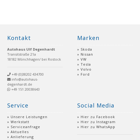
der
Beiträge
Kontakt
Marken
Autohaus Ulf Degenhardt
Skoda
Transitstraße 21a
Nissan
18182 Mönchhagen/ bei Rostock
VW
Tesla
Volvo
+49 (0)38202 434700
Ford
info@autohaus-
degenhardt.de
+49 151 20038643
Service
Social Media
Unsere Leistungen
Hier zu Facebook
Werkstatt
Hier zu Instagram
Serviceanfrage
Hier zu WhatsApp
Aktuelles
Anlieferung