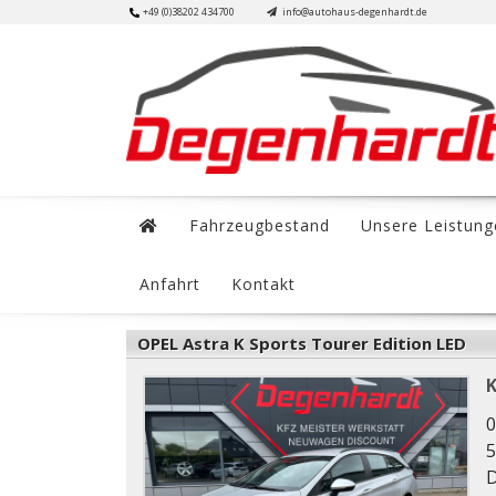
Skip
+49 (0)38202 434700
info@autohaus-degenhardt.de
to
content
Fahrzeugbestand
Unsere Leistung
Anfahrt
Kontakt
OPEL Astra K Sports Tourer Edition LED
0
5
D