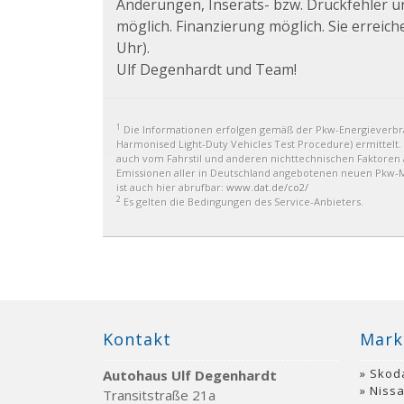
Änderungen, Inserats- bzw. Druckfehler 
möglich. Finanzierung möglich. Sie erreich
Uhr).
Ulf Degenhardt und Team!
1
Die Informationen erfolgen gemäß der Pkw-Energiever
Harmonised Light-Duty Vehicles Test Procedure) ermittelt.
auch vom Fahrstil und anderen nichttechnischen Faktoren a
Emissionen aller in Deutschland angebotenen neuen Pkw-Mo
ist auch hier abrufbar:
www.dat.de/co2/
2
Es gelten die Bedingungen des Service-Anbieters.
Kontakt
Mark
Skod
Autohaus Ulf Degenhardt
Niss
Transitstraße 21a