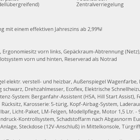
ellübergreifend)
Zentralverriegelung
ung mit einem effektiven Jahreszins ab 2,99%!
 Ergonomiesitz vorn links, Gepäckraum-Abtrennung (Netz), 
ilotsystem vorn und hinten, Reserverad als Notrad
el elektr. verstell- und heizbar, Außenspiegel Wagenfarbe,
schwarz, Drehzahlmesser, Ecoflex, Elektrische Schnellheizu
tenz-System: Berganfahr-Assistent (HSA, Hill Start Assist), 
n Rücksitz, Karosserie: 5-türig, Kopf-Airbag-System, Lader
llbar, Licht-Paket, LM-Felgen, Modellpflege, Motor 1,5 Ltr.
ifendruck-Kontrollsystem, Schadstoffarm nach Abgasnorm Eu
p-Anlage, Steckdose (12V-Anschluß) in Mittelkonsole, Türgr