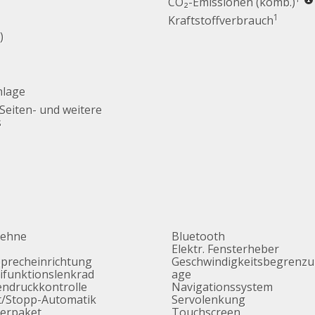
CO₂-Emissionen (komb.)
1
Kraftstoffverbrauch
)
nlage
 Seiten- und weitere
s
lehne
Bluetooth
Elektr. Fensterheber
sprecheinrichtung
Geschwindigkeitsbegrenzu
ifunktionslenkrad
age
endruckkontrolle
Navigationssystem
t/Stopp-Automatik
Servolenkung
erpaket
Touchscreen