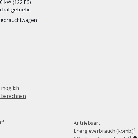
0 kW (122 PS)
chaltgetriebe
Gebrauchtwagen
 möglich
g berechnen
m³
Antriebsart
1
Energieverbrauch (komb.)
1