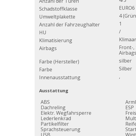
4/5
Anzahl der Türen
EURO6
Schadstoffklasse
4 (Grün
Umweltplakette
1
Anzahl der Fahrzeughalter
/
HU
Klimaa
Klimatisierung
Front-,
Airbags
Airbag
silber
Farbe (Hersteller)
Silber
Farbe
,
Innenausstattung
Ausstattung
ABS
Arm
Dachreling
ESP
Elektr. Wegfahrsperre
Frei
Lederlenkrad
Mult
Partikelfilter
Reif
Sprachsteuerung
Star
USB
Wint