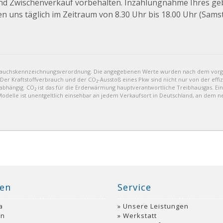
und Zwischenverkauf vorbehalten. Inzahlungnahme Ihres g
en uns täglich im Zeitraum von 8.30 Uhr bis 18.00 Uhr (Sams
brauchskennzeichnungsverordnung. Die angegebenen Werte wurden nach dem vor
 Der Kraftstoffverbrauch und der CO₂-Ausstoß eines Pkw sind nicht nur von der eff
bhängig. CO₂ ist das für die Erderwärmung hauptverantwortliche Treibhausgas. Ein
delle ist unentgeltlich einsehbar an jedem Verkaufsort in Deutschland, an dem n
en
Service
a
Unsere Leistungen
an
Werkstatt